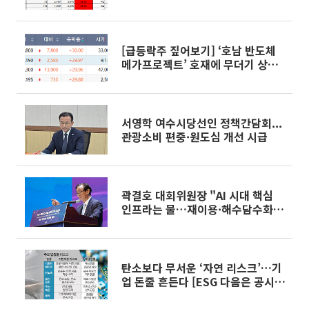
株 무더기 급등
[급등락주 짚어보기] ‘호남 반도체
메가프로젝트’ 호재에 무더기 상한
가⋯AI에 쏠린 투심
서영학 여수시당선인 정책간담회...
관광소비 편중·원도심 개선 시급
곽결호 대회위원장 "AI 시대 핵심
인프라는 물…재이용·해수담수화
확대해야" [CESS 2026]
탄소보다 무서운 ‘자연 리스크’…기
업 돈줄 흔든다 [ESG 다음은 공시
다]