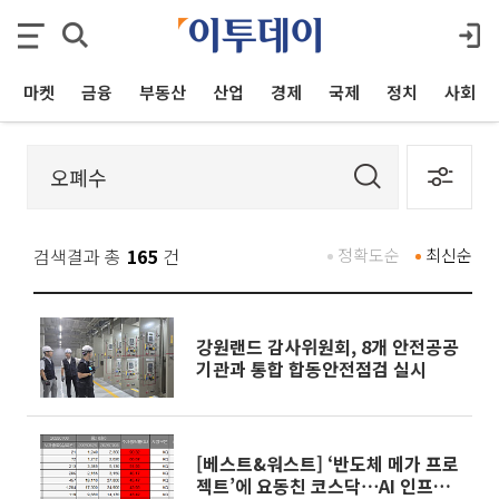
마켓
금융
부동산
산업
경제
국제
정치
사회
검색결과 총
165
건
정확도순
최신순
강원랜드 감사위원회, 8개 안전공공
기관과 통합 합동안전점검 실시
[베스트&워스트] ‘반도체 메가 프로
젝트’에 요동친 코스닥⋯AI 인프라