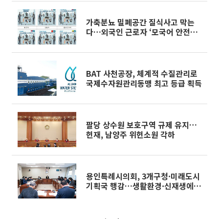
가축분뇨 밀폐공간 질식사고 막는
다…외국인 근로자 ‘모국어 안전교
육’
BAT 사천공장, 체계적 수질관리로
국제수자원관리동맹 최고 등급 획득
팔당 상수원 보호구역 규제 유지…
헌재, 남양주 위헌소원 각하
용인특례시의회, 3개구청·미래도시
기획국 행감…생활환경·신재생에
너지 ‘ 전방위 점검