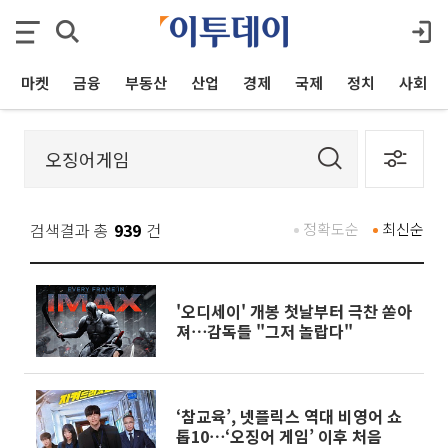
마켓
금융
부동산
산업
경제
국제
정치
사회
검색결과 총
939
건
정확도순
최신순
'오디세이' 개봉 첫날부터 극찬 쏟아
져⋯감독들 "그저 놀랍다"
‘참교육’, 넷플릭스 역대 비영어 쇼
톱10⋯‘오징어 게임’ 이후 처음