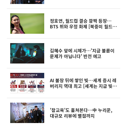
정호연, 월드컵 결승 깜짝 등장⋯
BTS 뷔와 우정 화제 [북중미 월드
컵]
김혜수 앞에 시체가⋯'지금 불륜이
문제가 아닙니다' 반전 예고
AI 불장 뒤에 쌓인 빚…세계 증시 레
버리지 역대 최고 [세계는 지금 빚
투]
'참교육'도 훔쳐본다…中 누리꾼,
대규모 리뷰에 별점까지