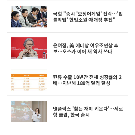
국힘 "증시 '오징어게임' 전락…'입
틀막법' 헌법소원·재개정 추진"
윤여정, 美 에미상 여우조연상 후
보⋯오스카 이어 새 역사 쓰나
한류 수출 10년간 전체 성장률의 2
배…지난해 189억 달러 달성
넷플릭스 '찾는 재미 키운다'…세로
형 클립, 한국 출시