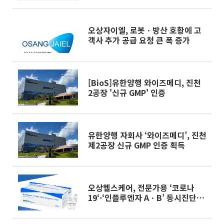
오상자이엘, 로봇ㆍ방산 호황에 고
객사 추가 공급 요청 큰 폭 증가
[BioS]유한양행 와이즈메디, 진천
2공장 '신규 GMP' 인증
유한양행 자회사 ‘와이즈메디’, 진천
제2공장 신규 GMP 인증 획득
오상헬스케어, 전문가용 ‘코로나
19‘·‘인플루엔자 AㆍB’ 동시진단키
트 국내 출시