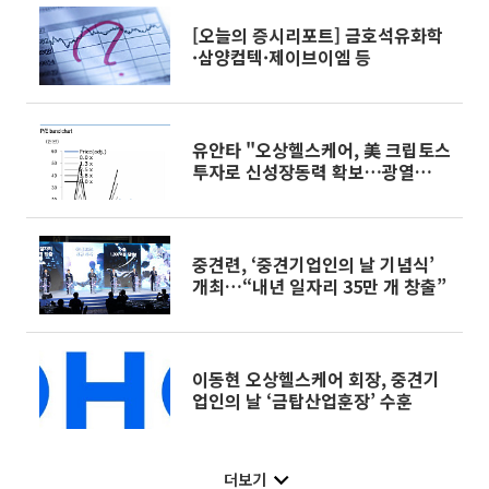
[오늘의 증시리포트] 금호석유화학
·삼양컴텍·제이브이엠 등
유안타 "오상헬스케어, 美 크립토스
투자로 신성장동력 확보…광열
PCR·RSV 진단 확대 주목"
중견련, ‘중견기업인의 날 기념식’
개최…“내년 일자리 35만 개 창출”
이동현 오상헬스케어 회장, 중견기
업인의 날 ‘금탑산업훈장’ 수훈
더보기