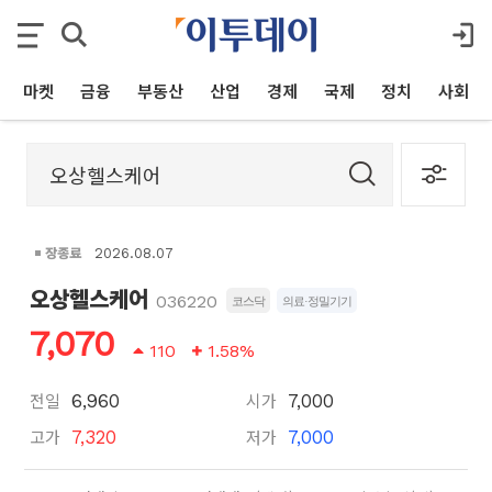
마켓
금융
부동산
산업
경제
국제
정치
사회
장종료
2026.08.07
오상헬스케어
036220
코스닥
의료·정밀기기
7,070
110
1.58%
전일
시가
6,960
7,000
고가
저가
7,320
7,000