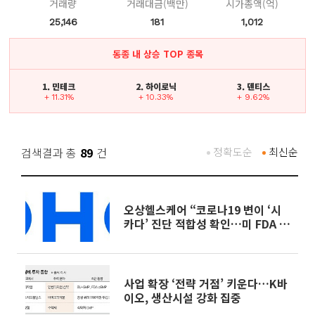
거래량
거래대금(백만)
시가총액(억)
25,146
181
1,012
동종 내 상승 TOP 종목
1. 민테크
2. 하이로닉
3. 덴티스
+ 11.31%
+ 10.33%
+ 9.62%
검색결과 총
89
건
정확도순
최신순
오상헬스케어 “코로나19 변이 ‘시
카다’ 진단 적합성 확인…미 FDA 승
인 제품 공급 중”
사업 확장 ‘전략 거점’ 키운다…K바
이오, 생산시설 강화 집중