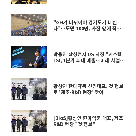
"GH가 바뀌어야 경기도가 바뀐
다"…도민 100명, 사장 앞에 직접
앉았다
박용인 삼성전자 DS 사장 “시스템
LSI, 1분기 최대 매출⋯미래 사업기
반 강화”
황상연 한미약품 신임대표, 첫 행보
로 ‘제조·R&D 현장’ 찾아
[BioS]황상연 한미약품 대표, 제조-
R&D 현장 "첫 행보"