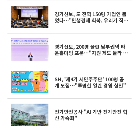
경기신보, 도 전역 150명 기업인 품
었다…"민생경제 회복, 우리가 직접
뛴다"
경기신보, 200명 몰린 남부권역 타
운홀미팅 포문…"지원 제도 몰라 못
받는 기업 없애겠다"
SH, '제4기 시민주주단' 100명 공
개 모집⋯"투명한 열린 경영 실천"
전기안전공사 "AI 기반 전기안전 혁
신 가속화"