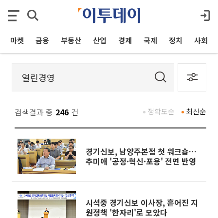
마켓
금융
부동산
산업
경제
국제
정치
사회
검색결과 총
246
건
정확도순
최신순
경기신보, 남양주본점 첫 워크숍…
추미애 '공정·혁신·포용' 전면 반영
시석중 경기신보 이사장, 흩어진 지
원정책 '한자리'로 모았다