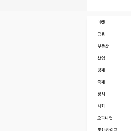
마켓
금융
부동산
산업
경제
국제
정치
사회
오피니언
문화·라이프