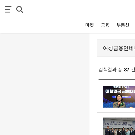
마켓
금융
부동산
검색결과 총
87