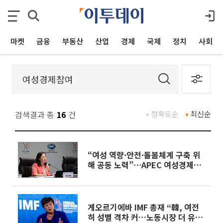
마켓
금융
부동산
산업
경제
국제
정치
사회
검색결과 총
16
건
정확도순
최신순
“여성 역량·안전·돌봄체계 구축 위
해 공동 노력”⋯APEC 여성경제회
의서 공동성명 채택
게오르기에바 IMF 총재 “韓, 여전
히 성별 격차 커…노동시장 더 유연