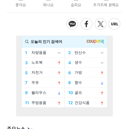
좋아요
화나요
슬퍼요
추가취재 원해요
주요뉴스