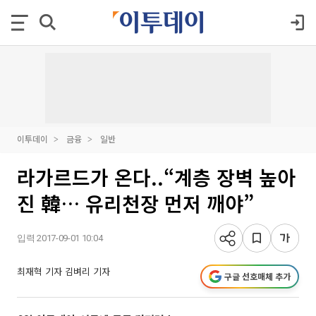
이투데이
금융
일반
라가르드가 온다..“계층 장벽 높아
진 韓… 유리천장 먼저 깨야”
입력 2017-09-01 10:04
최재혁 기자
김벼리 기자
구글 선호매체 추가