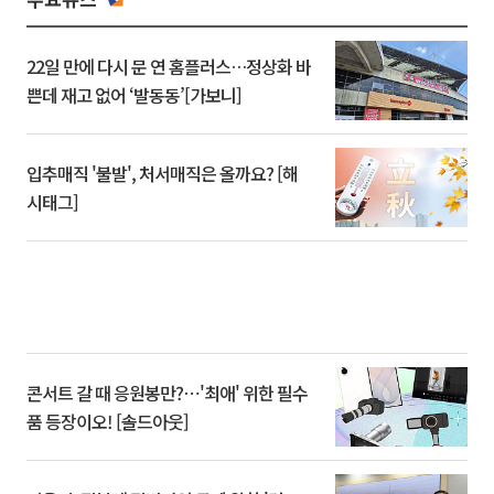
22일 만에 다시 문 연 홈플러스…정상화 바
쁜데 재고 없어 ‘발동동’[가보니]
입추매직 '불발', 처서매직은 올까요? [해
시태그]
콘서트 갈 때 응원봉만?⋯'최애' 위한 필수
품 등장이오! [솔드아웃]