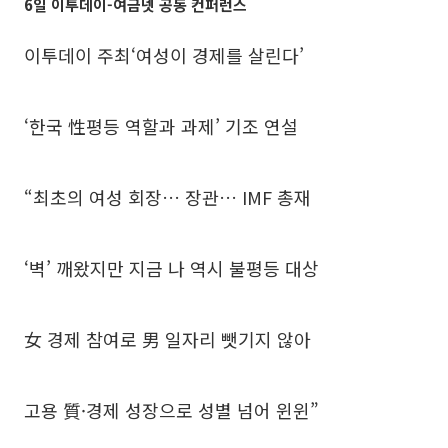
6일 이투데이-여금넷 공동 컨퍼런스
이투데이 주최‘여성이 경제를 살린다’
‘한국 性평등 역할과 과제’ 기조 연설
“최초의 여성 회장… 장관… IMF 총재
‘벽’ 깨왔지만 지금 나 역시 불평등 대상
女 경제 참여로 男 일자리 뺏기지 않아
고용 質·경제 성장으로 성별 넘어 윈윈”