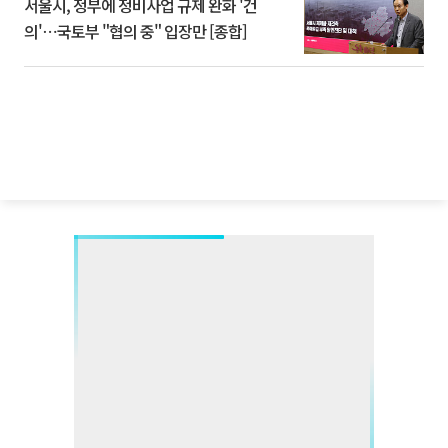
서울시, 정부에 정비사업 규제 완화 '건
의'⋯국토부 "협의 중" 입장만 [종합]