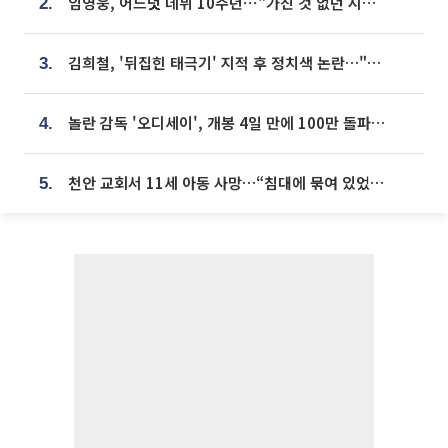
임영웅, 어느덧 데뷔 10주년⋯"가진 것 없던 시절, 내 앞엔 20명의 팬뿐"
2.
김희철, '뒤집힌 태극기' 지적 후 정치색 논란…"좌우 떠나 우리나라 국기"
3.
놀란 감독 '오디세이', 개봉 4일 만에 100만 돌파⋯'왕사남' 보다 빠르다
4.
천안 교회서 11세 아동 사망…“침대에 묶여 있었다” 진술 확보
5.