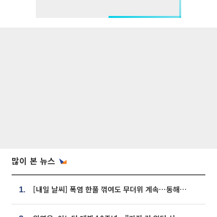
많이 본 뉴스
[내일 날씨] 폭염 한풀 꺾여도 무더위 계속⋯동해안 이틀 연속 비
1.