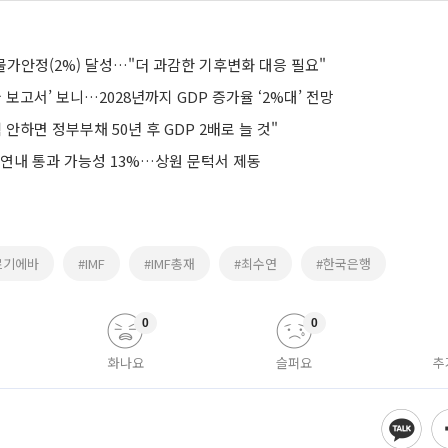
말 물가안정(2%) 달성…"더 과감한 기후변화 대응 필요"
한국 보고서’ 보니…2028년까지 GDP 증가율 ‘2%대’ 전망
 안하면 정부부채 50년 후 GDP 2배로 늘 것"
 연내 통과 가능성 13%…상원 문턱서 제동
르기에바
#IMF
#IMF총재
#최수연
#한국은행
0
0
화나요
슬퍼요
추