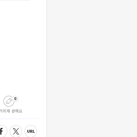
0
가취재 원해요