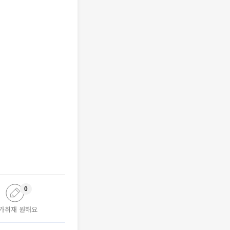
0
가취재 원해요