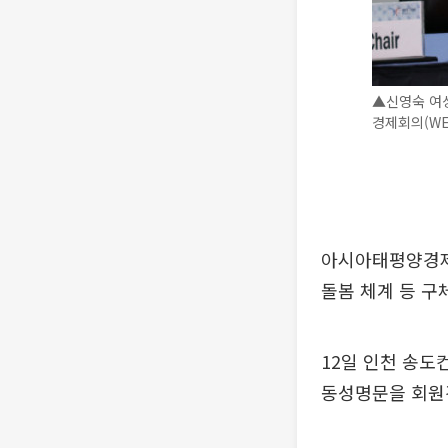
▲신영숙 여성
경제회의(WE
아시아태평양경제협
돌봄 체계 등 구
12일 인천 송도컨
동성명문을 회원