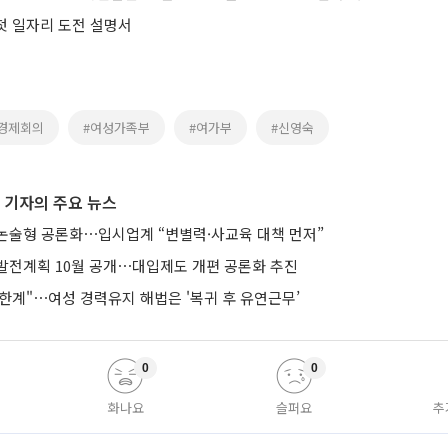
 첫 일자리 도전 설명서
경제회의
#여성가족부
#여가부
#신영숙
 기자의 주요 뉴스
논술형 공론화⋯입시업계 “변별력·사교육 대책 먼저”
발전계획 10월 공개⋯대입제도 개편 공론화 추진
한계"⋯여성 경력유지 해법은 '복귀 후 유연근무’
0
0
화나요
슬퍼요
추