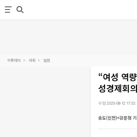
이투데이
사회
일반
“여성 역량
성경제회의
수정 2025-08-12 17:32
송도(인천)=강문정 