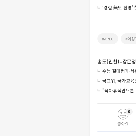
‘경험 無도 환영’
#APEC
#여성
송도(인천)=강문정
수능 절대평가·서
국교위, 국가교육
"육아휴직만으론 
0
좋아요