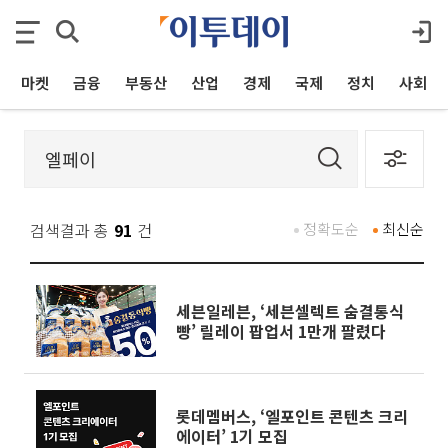
마켓
금융
부동산
산업
경제
국제
정치
사회
검색결과 총
91
건
정확도순
최신순
세븐일레븐, ‘세븐셀렉트 숨결통식
빵’ 릴레이 팝업서 1만개 팔렸다
롯데멤버스, ‘엘포인트 콘텐츠 크리
에이터’ 1기 모집