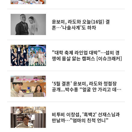
윤보미, 라도와 오늘(16일) 결
혼⋯'나솔사계'도 하차
"대학 축제 라인업 대박"⋯섭외 경
쟁에 몸살 앓는 캠퍼스 [이슈크래커]
‘5월 결혼’ 윤보미, 라도와 청첩장
공개...박수홍 “얼굴 안 가리고 데이
트해”
비투비 이창섭, '흑백2' 선재스님과
만날까⋯"엄마의 친척 언니"