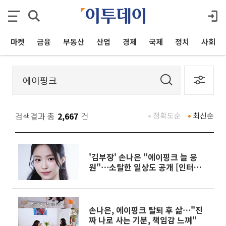
마켓
금융
부동산
산업
경제
국제
정치
사회
검색결과 총
2,667
건
정확도순
최신순
'김부장' 손나은 "에이핑크 늘 응
원"⋯소탈한 일상도 공개 [인터뷰
②]
손나은, 에이핑크 탈퇴 후 삶⋯"진
짜 나로 사는 기분, 책임감 느껴"