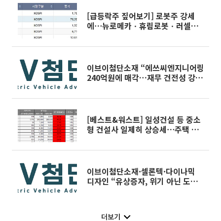
[급등락주 짚어보기] 로봇주 강세
에⋯뉴로메카ㆍ휴림로봇ㆍ러셀ㆍ
협진 등 上
이브이첨단소재 “에쓰씨엔지니어링
240억원에 매각…재무 건전성 강
화”
[베스트&워스트] 일성건설 등 중소
형 건설사 일제히 상승세⋯주택 공
급 계획 기대
이브이첨단소재·셀론텍·다이나믹
디자인 “유상증자, 위기 아닌 도약
위한 정비”
더보기