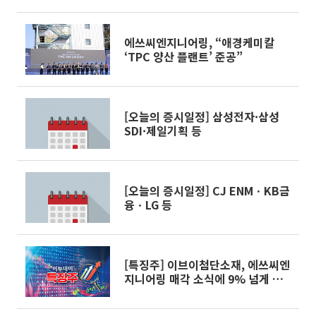
에쓰씨엔지니어링, “애경케미칼
‘TPC 양산 플랜트’ 준공”
[오늘의 증시일정] 삼성전자·삼성
SDI·제일기획 등
[오늘의 증시일정] CJ ENMㆍKB금
융ㆍLG 등
[특징주] 이브이첨단소재, 에쓰씨엔
지니어링 매각 소식에 9% 넘게 강
세