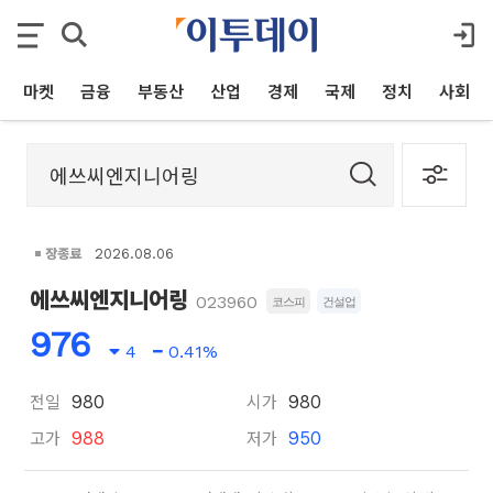
마켓
금융
부동산
산업
경제
국제
정치
사회
장종료
2026.08.06
에쓰씨엔지니어링
023960
코스피
건설업
976
4
0.41%
전일
시가
980
980
고가
저가
988
950