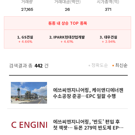
거래량
거래대금(백만)
시가총액(억)
27,165
26
371
동종 내 상승 TOP 종목
1. GS건설
2. IPARK현대산업개발
3. 대우건설
+ 4.66%
+ 4.61%
+ 3.94%
검색결과 총
442
건
정확도순
최신순
에쓰씨엔지니어링, 케이앤디에너젠
수소공장 준공⋯EPC 일괄 수행
에쓰씨엔지니어링, ‘반도’ 편입 후
첫 잭팟… 듀폰 279억 반도체 EPC
수주