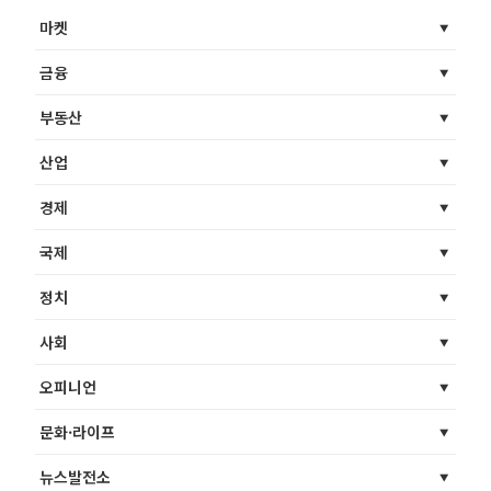
마켓
금융
부동산
산업
경제
국제
정치
사회
오피니언
문화·라이프
뉴스발전소