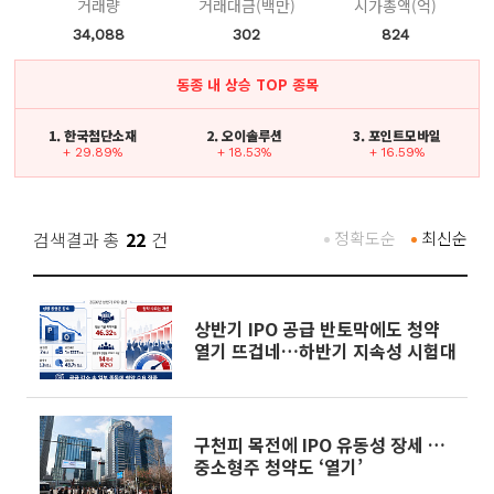
거래량
거래대금(백만)
시가총액(억)
34,088
302
824
동종 내 상승 TOP 종목
1. 한국첨단소재
2. 오이솔루션
3. 포인트모바일
+ 29.89%
+ 18.53%
+ 16.59%
검색결과 총
22
건
정확도순
최신순
상반기 IPO 공급 반토막에도 청약
열기 뜨겁네…하반기 지속성 시험대
구천피 목전에 IPO 유동성 장세 …
중소형주 청약도 ‘열기’