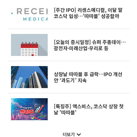
[주간 IPO] 리센스메디컬, 이달 말
코스닥 입성…'따따블' 성공할까
[오늘의 증시일정] 슈퍼 주총데이⋯
광전자·미래산업·우리로 등
상장날 따따블 후 급락…IPO 개선
안 ‘과도기’ 지속
[특징주] 액스비스, 코스닥 상장 첫
날 '따따블'
더보기