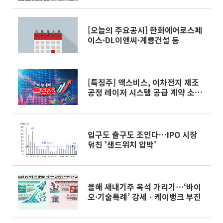
[오늘의 주요공시] 한화에어로스페
이스·DL이앤씨·계룡건설 등
[특징주] 액스비스, 이차전지 제조
공정 레이저 시스템 공급 계약 소식
에 상승세
입구도 출구도 조인다…IPO 시장
덮친 '샌드위치 압박'
올해 새내기주 옥석 가리기⋯‘바이
오·기술특례’ 강세ㆍ케이뱅크 부진