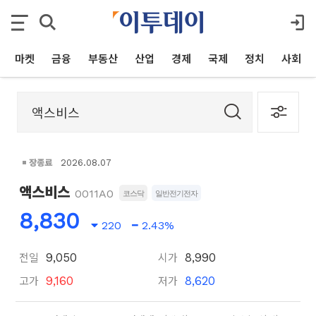
마켓
금융
부동산
산업
경제
국제
정치
사회
장종료
2026.08.07
액스비스
0011A0
코스닥
일반전기전자
8,830
220
2.43%
전일
시가
9,050
8,990
고가
저가
9,160
8,620