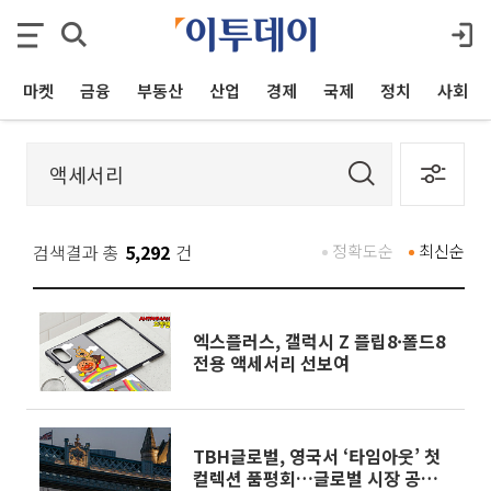
마켓
금융
부동산
산업
경제
국제
정치
사회
검색결과 총
5,292
건
정확도순
최신순
엑스플러스, 갤럭시 Z 플립8·폴드8
전용 액세서리 선보여
TBH글로벌, 영국서 ‘타임아웃’ 첫
컬렉션 품평회…글로벌 시장 공략