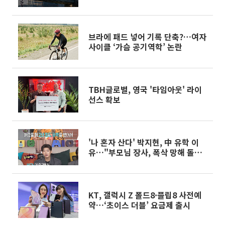
본격화
브라에 패드 넣어 기록 단축?…여자
사이클 ‘가슴 공기역학’ 논란
TBH글로벌, 영국 '타임아웃' 라이
선스 확보
'나 혼자 산다' 박지현, 中 유학 이
유…"부모님 장사, 폭삭 망해 돌아
왔다"
KT, 갤럭시 Z 폴드8·플립8 사전예
약…‘초이스 더블’ 요금제 출시