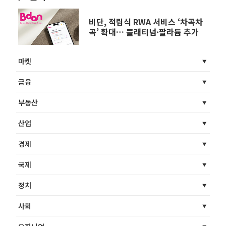
비단, 적립식 RWA 서비스 ‘차곡차
곡’ 확대… 플래티넘·팔라듐 추가
마켓
금융
부동산
산업
경제
국제
정치
사회