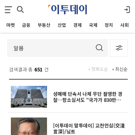
마켓
금융
부동산
산업
경제
국제
정치
사회
검색결과 총
651
건
정확도순
최신순
성매매 단속서 나체 무단 촬영한 경
찰…항소심서도 “국가가 830만원
배상”
[이투데이 말투데이] 교천언심(交淺
言深)/님트