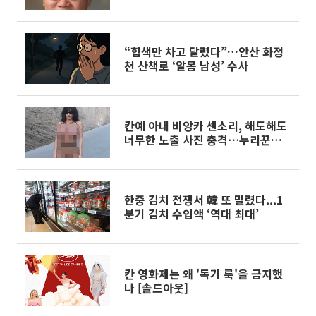
“힙색만 차고 달렸다”…안산 화정
천 산책로 ‘알몸 남성’ 수사
칸예 아내 비앙카 센소리, 해도해도
너무한 노출 사진 충격⋯누리꾼들
"자아 존중 전혀 없어"
한중 김치 전쟁서 韓 또 밀렸다...1
분기 김치 수입액 ‘역대 최대’
칸 영화제는 왜 '독기 룩'을 금지했
나 [솔드아웃]