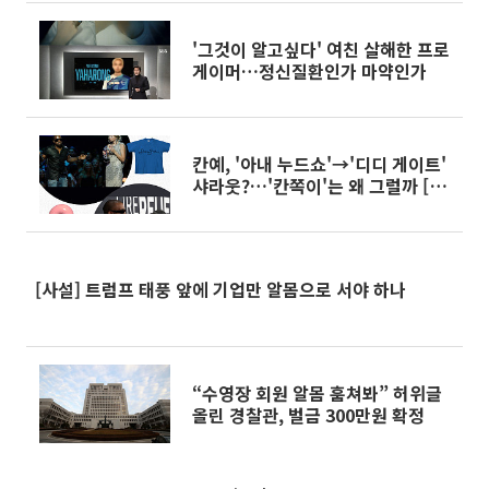
'그것이 알고싶다' 여친 살해한 프로
게이머…정신질환인가 마약인가
칸예, '아내 누드쇼'→'디디 게이트'
샤라웃?…'칸쪽이'는 왜 그럴까 [솔
드아웃]
[사설] 트럼프 태풍 앞에 기업만 알몸으로 서야 하나
“수영장 회원 알몸 훔쳐봐” 허위글
올린 경찰관, 벌금 300만원 확정