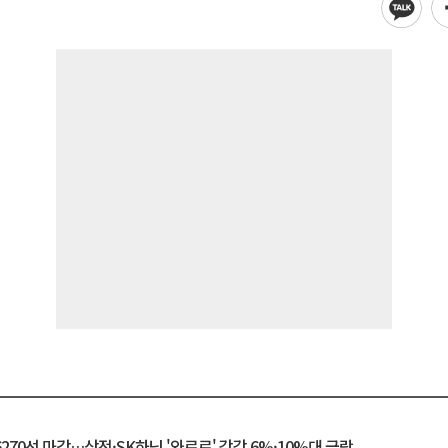
6270선 마감…삼전·SK하닉 '와르르' 각각 6%·10%대 급락