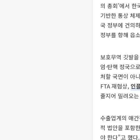
의 총회’에서 한
기반한 통상 체제
국 정부에 건의하
정부를 향해 읍소
보호무역 깃발을 
엄·탄핵 정국으로
처할 국면이 아니
FTA 재협상,
인
줄지어 밀려오는 
수출업계의 애간
적 법안을 포함
야 한다”고 했다