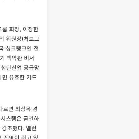
그룹 회장, 이장한
회의 위원장(처브그
미국 싱크탱크인 전
1기 백악관 비서
. 첨단산업 공급망
하면 유효한 카드
따르면 최상목 경
제 시스템은 굳건하
 강조했다. 옐런
프 진영이 쥐고 있