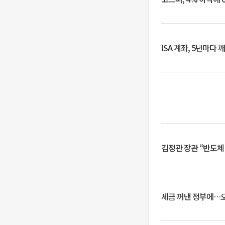
ISA 계좌, 5년마다
김정관 장관 “반도체
세금 꺼낸 정부에…오