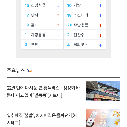
주요뉴스
22일 만에 다시 문 연 홈플러스…정상화 바
쁜데 재고 없어 ‘발동동’[가보니]
입추매직 '불발', 처서매직은 올까요? [해
시태그]