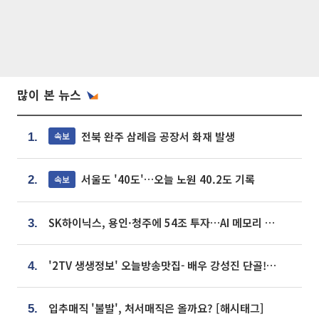
많이 본 뉴스
전북 완주 삼례읍 공장서 화재 발생
속보
1.
서울도 '40도'…오늘 노원 40.2도 기록
속보
2.
SK하이닉스, 용인·청주에 54조 투자…AI 메모리 생산기지 키운다
3.
'2TV 생생정보' 오늘방송맛집- 배우 강성진 단골! 쌀국수ㆍ푸팟퐁 커리 맛집 '블○○○'
4.
입추매직 '불발', 처서매직은 올까요? [해시태그]
5.