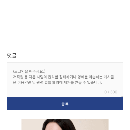
댓글
0 / 300