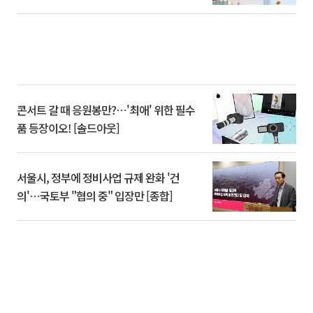
콘서트 갈 때 응원봉만?⋯'최애' 위한 필수
품 등장이오! [솔드아웃]
서울시, 정부에 정비사업 규제 완화 '건
의'⋯국토부 "협의 중" 입장만 [종합]