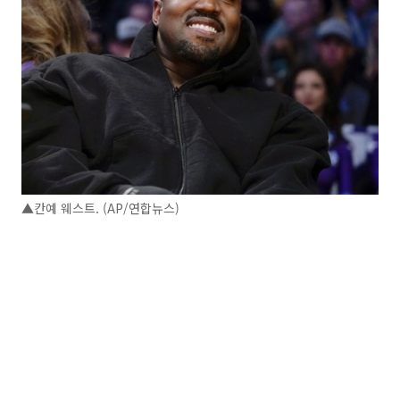
▲칸예 웨스트. (AP/연합뉴스)