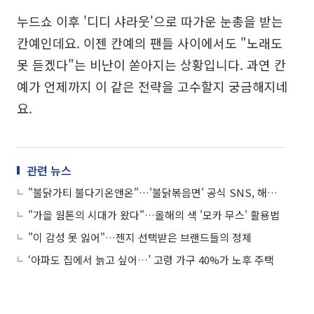
누드쇼 이후 '디디 샤라웃'으로 따가운 눈총을 받는
칸예인데요. 이젠 칸예의 팬들 사이에서도 "노래도
못 듣겠다"는 비난이 쏟아지는 상황입니다. 과연 칸
예가 언제까지 이 같은 전략을 고수할지 궁금해지네
요.
관련 뉴스
"불닭가티 불다기온앤온"…'불닭볶음면' 공식 SNS, 해킹 아닙니다!
"가을 웜톤의 시대가 왔다"…올해의 색 '모카 무스' 활용법
"이 감성 못 잃어"…젠지 선택받은 브랜드들의 정체
‘아파도 집에서 늙고 싶어…’ 고령 가구 40%가 노후 주택