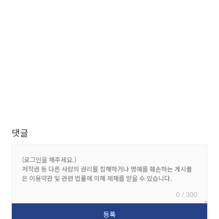
댓글
0 / 300