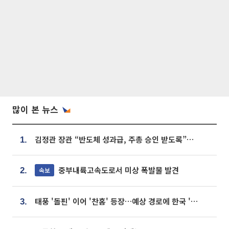
많이 본 뉴스
김정관 장관 “반도체 성과급, 주총 승인 받도록”…상법·자본시장법 개정 시사
1.
중부내륙고속도로서 미상 폭발물 발견
속보
2.
태풍 '돌핀' 이어 '찬홈' 등장…예상 경로에 한국 '한숨'
3.