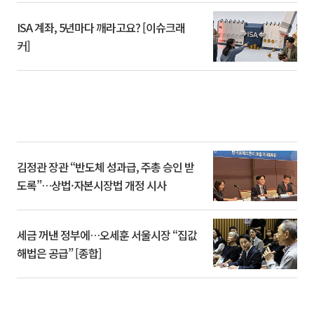
ISA 계좌, 5년마다 깨라고요? [이슈크래
커]
김정관 장관 “반도체 성과급, 주총 승인 받
도록”…상법·자본시장법 개정 시사
세금 꺼낸 정부에…오세훈 서울시장 “집값
해법은 공급” [종합]