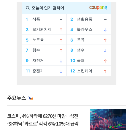
주요뉴스
코스피, 4% 하락에 6270선 마감…삼전
·SK하닉 '와르르' 각각 6%·10%대 급락