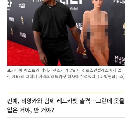
▲카니예 웨스트와 비앙카 센소리가 2일 미국 로스앤젤레스에서 열
린 제67회 그래미 어워즈 레드카펫 행사에 참석했다. (UPI/연합뉴스)
칸예, 비앙카와 함께 레드카펫 출격…그런데 옷을
입은 거야, 만 거야?