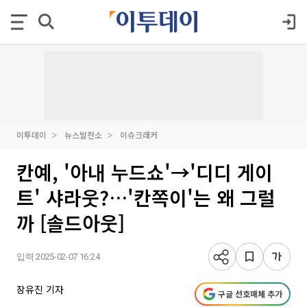
이투데이
뉴스발전소
이슈크래커
칸예, '아내 누드쇼'→'디디 게이
트' 샤라웃?…'칸쪽이'는 왜 그럴
까 [솔드아웃]
입력 2025-02-07 16:24
장유진 기자
구글 선호매체 추가