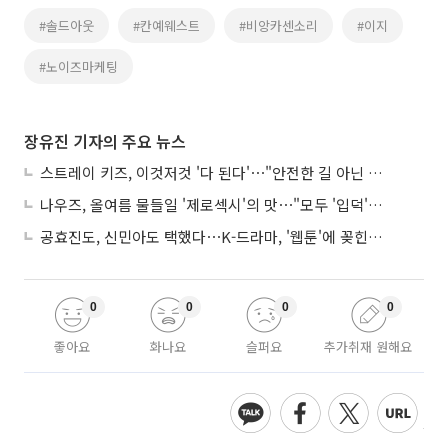
#솔드아웃
#칸예웨스트
#비앙카센소리
#이지
#노이즈마케팅
장유진 기자의 주요 뉴스
스트레이 키즈, 이것저것 '다 된다'⋯"안전한 길 아닌 도전이 재밌어"
나우즈, 올여름 물들일 '제로섹시'의 맛⋯"모두 '입덕'시킬 것"
공효진도, 신민아도 택했다⋯K-드라마, '웹툰'에 꽂힌 이유
0
0
0
0
좋아요
화나요
슬퍼요
추가취재 원해요