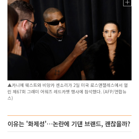
▲카니예 웨스트와 비앙카 센소리가 2일 미국 로스앤젤레스에서 열
린 제67회 그래미 어워즈 레드카펫 행사에 참석했다. (AFP/연합뉴
스)
이유는 '화제성'…논란에 기댄 브랜드, 괜찮을까?