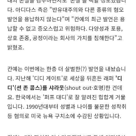
대의 손실을 감수하면서도 '손절'을 택할 정도였습니
다. 아디다스 측은 "반유대주의와 다른 종류의 혐오
발언을 용납하지 않는다"며 "칸예의 최근 발언은 용
납할 수 없고 증오스럽고 위험하다. 다양성과 포용,
상호 존중, 공정이라는 회사의 가치를 침해한다"고
밝혔죠.
칸예는 이번에는 한층 더 살벌한(?) 발언을 내놨습니
다. 지난해 '디디 게이트'로 세상을 뒤흔든 래퍼
'디
디'(션 존 콤스)를 샤라웃
(shout out·호명)한 건데
요. 한국에서는 '퍼프 대디'로 잘 알려진 힙합계 거물
입니다. 1990년대부터 성별과 나이를 불문한 성착취
등 혐의로 미국 뉴욕 구치소에 수감된 상황입니다.