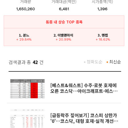
거래량
거래대금(백만)
시가총액(억)
1,650,260
6,481
1,396
동종 내 상승 TOP 종목
1. 본느
2. 이엠앤아이
3. 엔켐
+ 29.84%
+ 20.99%
+ 18.62%
검색결과 총
42
건
정확도순
최신순
[베스트&워스트] 수주·로봇 호재에
오른 코스닥⋯아이크래프트·에스
피지 30%대↑
[급등락주 짚어보기] 코스피 상한가
'0'…코스닥, 대형 호재·실적 개선
에 10개 종목 '上'