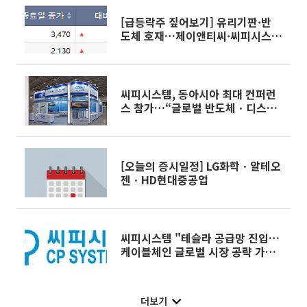
[급등락주 짚어보기] 유리기판·반
도체 호재…제이앤티씨·씨피시스
템 등 '上'
씨피시스템, 동아시아 최대 컨퍼런
스 참가…“글로벌 반도체ㆍ디스플
레이 자동화 시장 점유 확대”
[오늘의 증시일정] LG화학ㆍ알테오
젠ㆍHD현대중공업
씨피시스템 "테슬라 공급망 진입…
케이블체인 글로벌 시장 공략 가속
화"
더보기