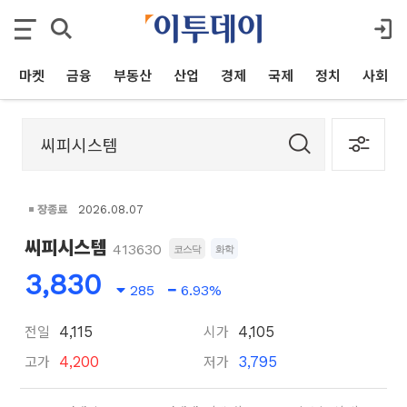
마켓
금융
부동산
산업
경제
국제
정치
사회
장종료
2026.08.07
씨피시스템
413630
코스닥
화학
3,830
285
6.93%
전일
시가
4,115
4,105
고가
저가
4,200
3,795