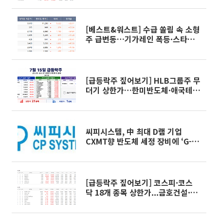
[베스트&워스트] 수급 쏠림 속 소형
주 급변동…기가레인 폭등·스타코
링크 폭락
[급등락주 짚어보기] HLB그룹주 무
더기 상한가…한미반도체·애국테
마주도 급등
씨피시스템, 中 최대 D램 기업
CXMT향 반도체 세정 장비에 ‘G-클
린체인’ 솔루션 공급…메모리ㆍ파
운드리 공급망 확대 추진
[급등락주 짚어보기] 코스피·코스
닥 18개 종목 상한가...금호건설·로
킷헬스케어 29%↑