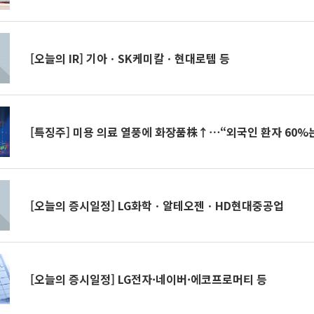
[오늘의 IR] 기아ㆍSK케미칼ㆍ현대로템 등
[특징주] 미용 의료 열풍에 화장품株↑⋯“외국인 환자 60%
[오늘의 증시일정] LG화학ㆍ알테오젠ㆍHD현대중공업
[오늘의 증시일정] LG전자·네이버·에코프로머티 등