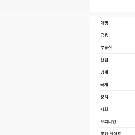
마켓
금융
부동산
산업
경제
국제
정치
사회
오피니언
문화·라이프