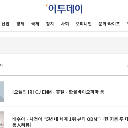
산업
경제
국제
정치
사회
오피니언
문화·라이프
건
[오늘의 IR] CJ ENMㆍ휴젤ㆍ한올바이오파마 등
배수아ㆍ차건아 “5년 내 세계 1위 뷰티 ODM”⋯한 지붕 두 
통人터뷰]