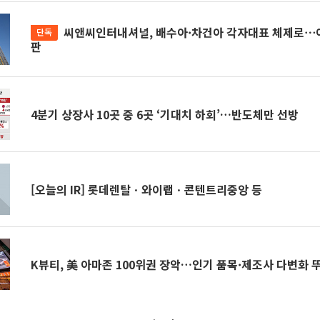
씨앤씨인터내셔널, 배수아·차건아 각자대표 체제로⋯어센트EP 인사 등
단독
판
4분기 상장사 10곳 중 6곳 ‘기대치 하회’…반도체만 선방
[오늘의 IR] 롯데렌탈ㆍ와이랩ㆍ콘텐트리중앙 등
K뷰티, 美 아마존 100위권 장악…인기 품목·제조사 다변화 