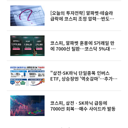
[오늘의 투자전략] 알파벳·테슬라
급락에 코스피 조정 압력…반도체는
하방 경직성
코스피, 알파벳 훈풍에 5거래일 만
에 7000선 탈환…코스닥 5%대 급
등
"삼전·SK하닉 단일종목 인버스
ETF, 상승장엔 '역숏감마'…추가 상
승재료"
코스피, 삼전ㆍSK하닉 급등에
7000선 회복⋯매수 사이드카 발동