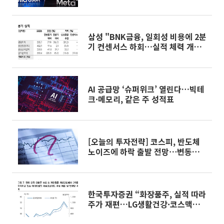
삼성 "BNK금융, 일회성 비용에 2분
기 컨센서스 하회…실적 체력 개선
필요"
AI 공급망 ‘슈퍼위크’ 열린다…빅테
크·메모리, 같은 주 성적표
[오늘의 투자전략] 코스피, 반도체
노이즈에 하락 출발 전망⋯변동성
정점 통과 주목
한국투자증권 “화장품주, 실적 따라
주가 재편…LG생활건강·코스맥스
주목”