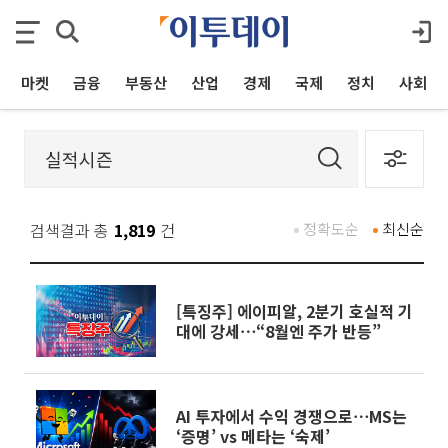
마켓
금융
부동산
산업
경제
국제
정치
사회
검색결과 총
1,819
건
정확도순
최신순
[특징주] 에이피알, 2분기 호실적 기
대에 강세⋯“8월엔 주가 반등”
AI 투자에서 수익 경쟁으로⋯MS는
‘증명’ vs 메타는 ‘숙제’