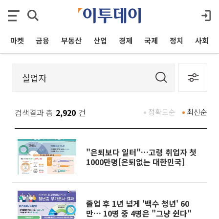
마켓
금융
부동산
산업
경제
국제
정치
사회
검색결과 총
2,920
건
정확도순
최신순
"은퇴보다 일터"…고령 취업자 첫
1000만명[은퇴없는 대한민국]
졸업 후 1년 넘게 '백수 청년' 60
만… 10명 중 4명은 "그냥 쉰다"