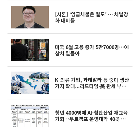
[시론] ‘임금체불은 절도’ ⋯ 처벌강
화 대비를
미국 6월 고용 증가 5만7000명…예
상치 밑돌아
K-의류 기업, 과테말라 등 중미 생산
기지 확대...리드타임·美 관세 부담
‘뚝’
청년 4000명에 AI·첨단산업 재교육
기회…부트캠프 운영대학 40곳 선
정