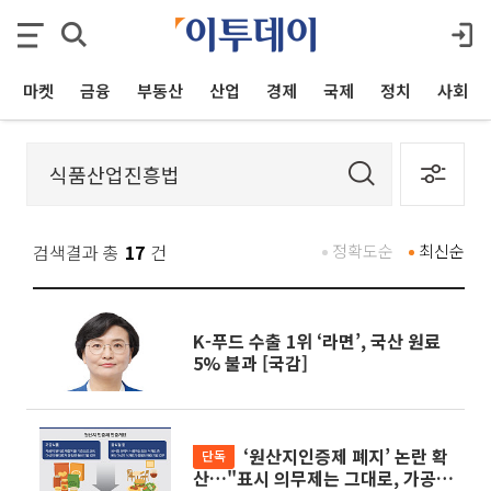
마켓
금융
부동산
산업
경제
국제
정치
사회
검색결과 총
17
건
정확도순
최신순
K-푸드 수출 1위 ‘라면’, 국산 원료
5% 불과 [국감]
‘원산지인증제 폐지’ 논란 확
단독
산…"표시 의무제는 그대로, 가공식