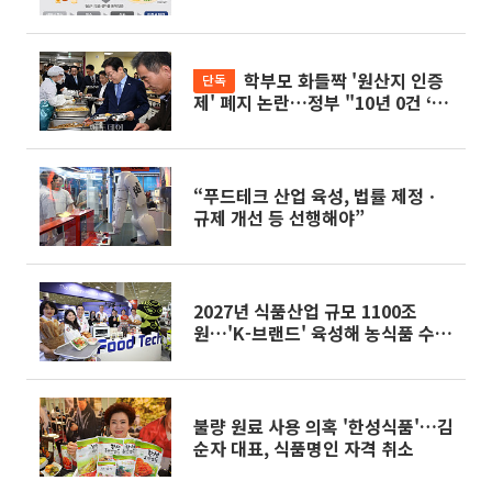
품 인증제도 존속"
학부모 화들짝 '원산지 인증
단독
제' 폐지 논란…정부 "10년 0건 ‘有
名無實’ 제도 없애는 것"
“푸드테크 산업 육성, 법률 제정ㆍ
규제 개선 등 선행해야”
2027년 식품산업 규모 1100조
원…'K-브랜드' 육성해 농식품 수출
150억 달러 달성
불량 원료 사용 의혹 '한성식품'…김
순자 대표, 식품명인 자격 취소