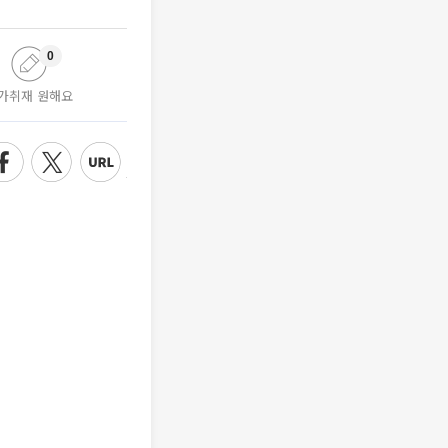
0
가취재 원해요