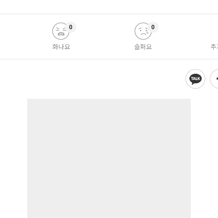
0
0
화나요
슬퍼요
추