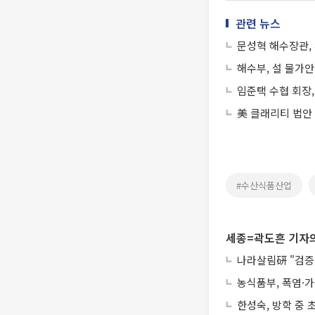
관련 뉴스
문성혁 해수장관, 
해수부, 설 물가안
임준택 수협 회장
美 클래리티 법안
#수산식품산업
세종=곽도흔 기자의
나라살림硏 "검증 
농식품부, 폭염·
한성숙, 방학 중