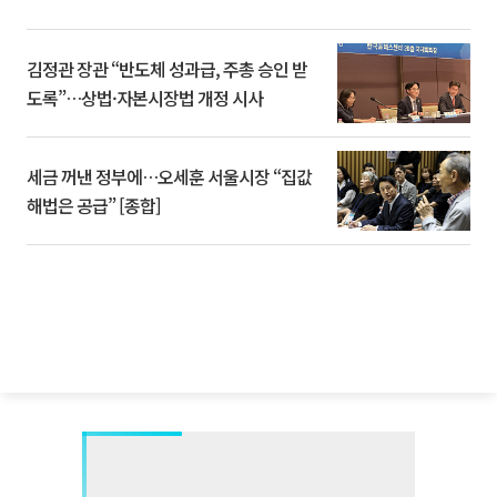
김정관 장관 “반도체 성과급, 주총 승인 받
도록”…상법·자본시장법 개정 시사
세금 꺼낸 정부에…오세훈 서울시장 “집값
해법은 공급” [종합]