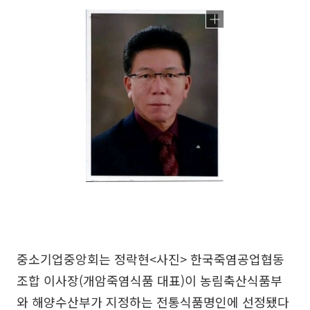
중소기업중앙회는 정락현<사진> 한국죽염공업협동
조합 이사장(개암죽염식품 대표)이 농림축산식품부
와 해양수산부가 지정하는 전통식품명인에 선정됐다