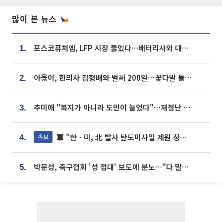
많이 본 뉴스
포스코퓨처엠, LFP 시장 뚫었다…배터리사와 대규모 장기 공급 합의
1.
아옳이, 한의사 김형배와 벌써 200일⋯꽃다발 들고 "프러포즈 아냐"
2.
추미애 "복지가 아니라 도민이 늘었다"…재정난 책임론 정면돌파
3.
軍 "한ㆍ미, 北 발사 탄도미사일 제원 정밀분석 중"
속보
4.
박문성, 축구협회 '성 접대' 보도에 분노…"다 말아먹으려고 작정했나"
5.