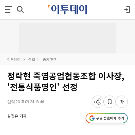
이투데이
산업
중기/벤처
정락현 죽염공업협동조합 이사장,
'전통식품명인' 선정
입력 2015-09-24 13:46
김정유 기자
구글 선호매체 추가