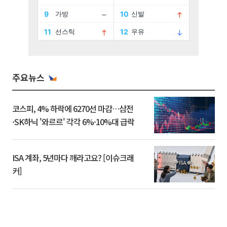
주요뉴스
코스피, 4% 하락에 6270선 마감…삼전
·SK하닉 '와르르' 각각 6%·10%대 급락
ISA 계좌, 5년마다 깨라고요? [이슈크래
커]