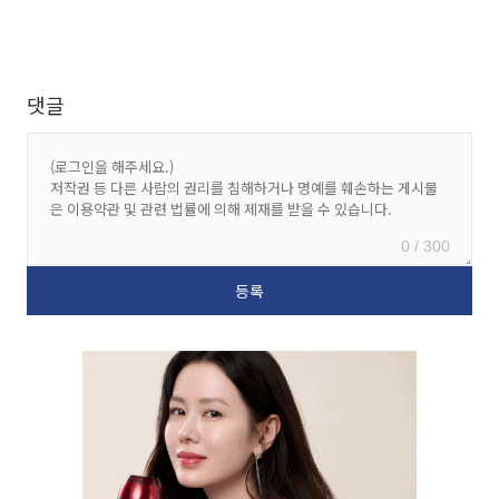
댓글
0 / 300