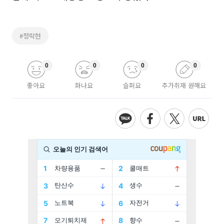
#정락현
0
0
0
0
좋아요
화나요
슬퍼요
추가취재 원해요