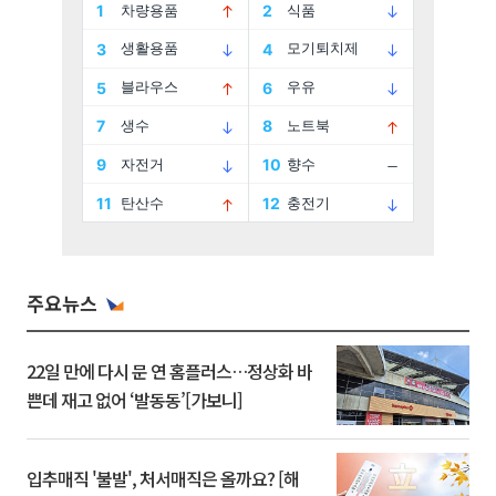
주요뉴스
22일 만에 다시 문 연 홈플러스…정상화 바
쁜데 재고 없어 ‘발동동’[가보니]
입추매직 '불발', 처서매직은 올까요? [해