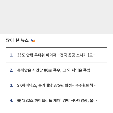
많이 본 뉴스
35도 안팎 무더위 이어져…전국 곳곳 소나기 [오늘 날씨]
1.
동해안은 시간당 80㎜ 폭우, 그 외 지역은 폭염…‘극과 극 날씨’
2.
SK하이닉스, 분기배당 375원 확정…주주환원책 9월로 앞당겨 발표
3.
美 ‘232조 하이브리드 제재’ 임박…K-태양광, 불확실성 털고 날개 다나
4.