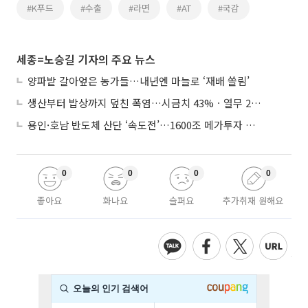
#K푸드
#수출
#라면
#AT
#국감
세종=노승길 기자의 주요 뉴스
양파밭 갈아엎은 농가들…내년엔 마늘로 ‘재배 쏠림’
생산부터 밥상까지 덮친 폭염…시금치 43%ㆍ열무 28% 급등
용인·호남 반도체 산단 ‘속도전’…1600조 메가투자 이행 총력
0
0
0
0
좋아요
화나요
슬퍼요
추가취재 원해요