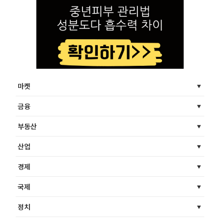
마켓
금융
부동산
산업
경제
국제
정치