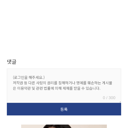
댓글
0 / 300