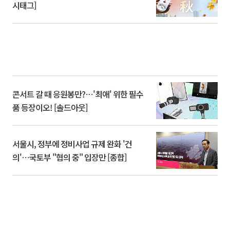
시태그]
콘서트 갈 때 응원봉만?⋯'최애' 위한 필수
품 등장이오! [솔드아웃]
서울시, 정부에 정비사업 규제 완화 '건
의'⋯국토부 "협의 중" 입장만 [종합]