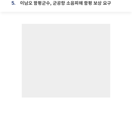
이남오 함평군수, 군공항 소음피해 함평 보상 요구
5.