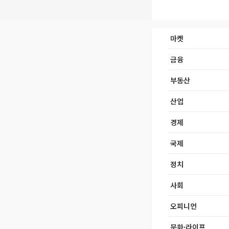
마켓
금융
부동산
산업
경제
국제
정치
사회
오피니언
문화·라이프