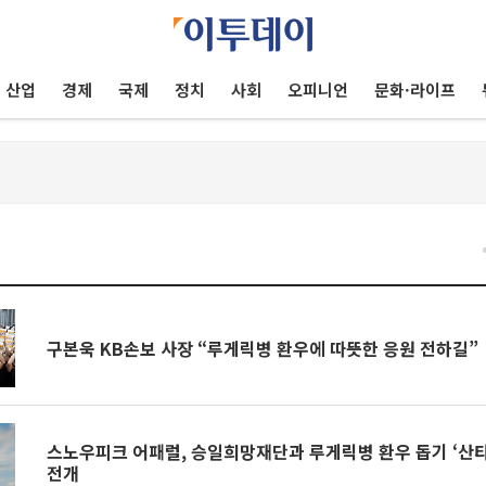
산업
경제
국제
정치
사회
오피니언
문화·라이프
건
구본욱 KB손보 사장 “루게릭병 환우에 따뜻한 응원 전하길”
스노우피크 어패럴, 승일희망재단과 루게릭병 환우 돕기 ‘산
전개