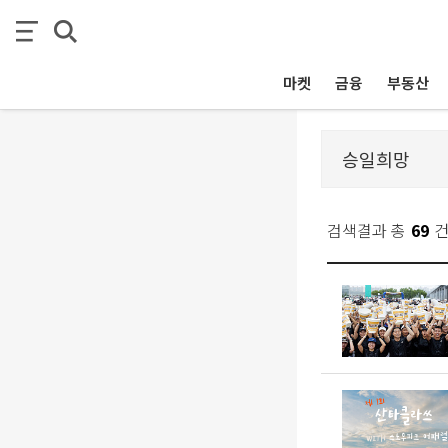
마켓
금융
부동산
검색결과 총
69