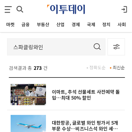
마켓
금융
부동산
산업
경제
국제
정치
사회
검색결과 총
273
건
정확도순
최신순
이마트, 추석 선물세트 사전예약 돌
입…최대 50% 할인
대한항공, 글로벌 와인 평가서 5개
부문 수상…비즈니스석 와인 세계 1