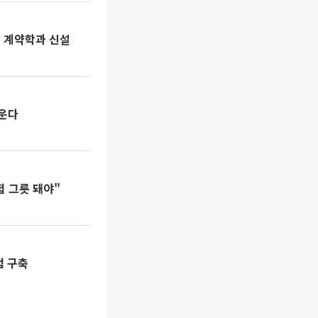
 계약학과 신설
키운다
험 그릇 돼야"
점 구축