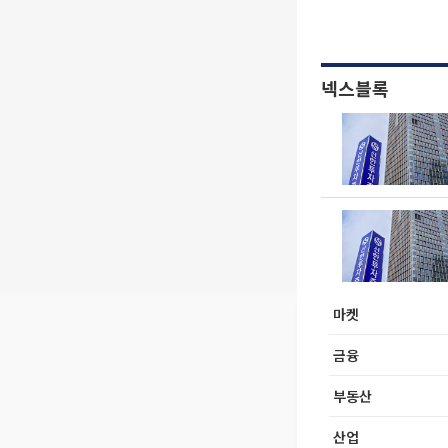
넥스블록
마켓
금융
부동산
산업