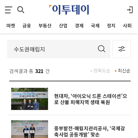
마켓
금융
부동산
산업
경제
국제
정치
사회
검색결과 총
321
건
정확도순
최신순
현대차, ‘아이오닉 드론 스테이션’으
로 산불 피해지역 생태 복원
중부발전-매립지관리공사, ‘국제감
축사업 공동개발’ 맞손