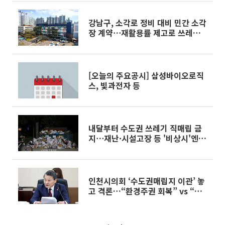
강남구, 소각로 정비 대비 민간 소각
장 계약⋯재활용률 제고로 쓰레기
감축
[오늘의 주요공시] 삼성바이오로직
스, 빛과전자 등
내달부터 수도권 쓰레기 직매립 금
지⋯재난·시설고장 등 '비상시'엔
예외
인천시의회 ‘수도권매립지 이관’ 놓
고 격론…“환경주권 회복” vs “졸
속 전환 우려”