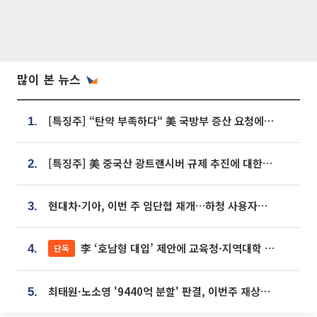
많이 본 뉴스
[특징주] “탄약 부족하다“ 美 국방부 증산 요청에⋯국내 방산주 급등세
1.
[특징주] 美 중국산 광트랜시버 규제 추진에 대한광통신 등 광통신株 강세
2.
현대차·기아, 이번 주 임단협 재개…하청 사용자성 재심도 ‘변수’
3.
李 ‘호남형 대입’ 제안에 교육청·지역대학 서·논술형 입시 연계 '착수'
단독
4.
최태원·노소영 '9440억 분할' 판결, 이번주 재상고 여부 주목
5.