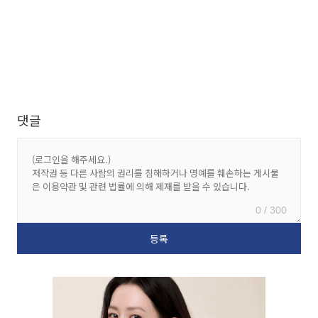
댓글
0 / 300