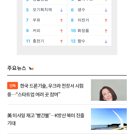
주요뉴스
한국 드론기술, 우크라 전장서 시험
단독
중…“스타트업 여러 곳 참여”
美 미사일 재고 ‘빨간불’…K방산 북미 진출
기대