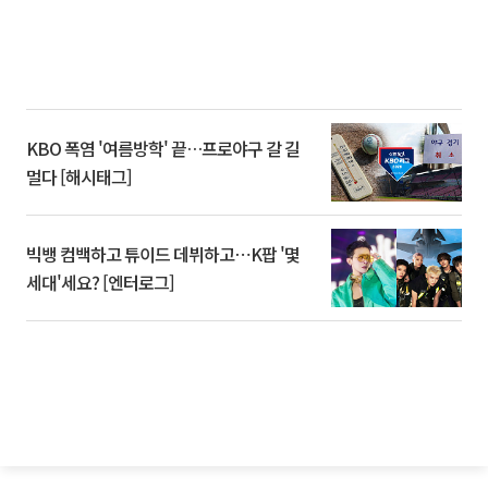
KBO 폭염 '여름방학' 끝…프로야구 갈 길
멀다 [해시태그]
빅뱅 컴백하고 튜이드 데뷔하고⋯K팝 '몇
세대'세요? [엔터로그]