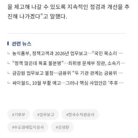
을 제고해 나갈 수 있도록 지속적인 점검과 개선을 추
진해 나가겠다"고 말했다.
관련 뉴스
농식품부, 정책고객과 2026년 업무보고…“국민 목소리 정책에 즉각 반영”
“정책 많은데 목표 불분명”…최휘영 문체부 장관, 소속기관에 ‘정책 실효성’ 주문
금감원 업무보고 불참⋯금융위 “두 기관 관계는 금융위 설치법에 명시”
싸이월드, 10월 부활 예고…그러나 핵심 사업안은 ‘추후 공개’
#기후부
#업무보고
#한국수자원공사
#수도권매립지공사
#김성환