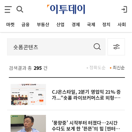
마켓
금융
부동산
산업
경제
국제
정치
사회
검색결과 총
295
건
정확도순
최신순
CJ온스타일, 2분기 영업익 21% 증
가...“숏폼 라이브커머스로 외형·수
익성 쌍끌이”
'풍향중' 시작부터 터졌다⋯2시간
수다도 보게 한 '뜬뜬'의 힘 [엔터로