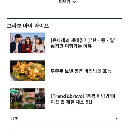
더보기
브라보 마이 라이프
[윤나래의 세대읽기] ‘한ㆍ중ㆍ일’
싫지만 여행가는 이유
두쫀쿠 보낸 봄동 비빔밥의 효능
[Trend&bravo] '봄동 비빔밥'이
이끈 봄 제철 채소 5선
마켓