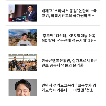
배재고 '스타벅스 응원' 논란에…국
교위, 학교시민교육 국가원칙 만든
다
‘충주맨’ 김선태, KBS 웹예능 단독
MC 발탁…‘돈선태 성공시대’ 29일
공개
한국콘텐츠진흥원, 싱가포르서 K콘
텐츠 공동제작 논의 본격화
안민석 경기도교육감 "교육부가 경
기교육 따라온다"…이번엔 '청소년
SNS 공론화' 승부수