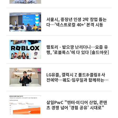
그]
서울시, 중장년 인생 2막 창업 돕는
다⋯’넥스트로컬 40+’ 본격 시동
햄토리ㆍ밤으깡 난리더니⋯요즘 유
행, '로블록스'에 다 있다 [솔드아웃]
LG유플, 갤럭시 Z 폴드8·플립8 사
전예약…궤도·임우일과 함께하는
라이브 혜택
삼일PwC "엔터·미디어 산업, 콘텐
츠 경쟁 넘어 '경험 공유' 시대로"