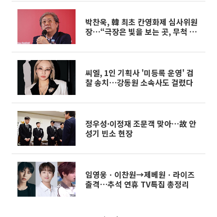
박찬욱, 韓 최초 칸영화제 심사위원
장⋯“극장은 빛을 보는 곳, 무척 기
대”
씨엘, 1인 기획사 '미등록 운영' 검
찰 송치⋯강동원 소속사도 걸렸다
정우성·이정재 조문객 맞아…故 안
성기 빈소 현장
임영웅ㆍ이찬원→제베원ㆍ라이즈
출격⋯추석 연휴 TV특집 총정리