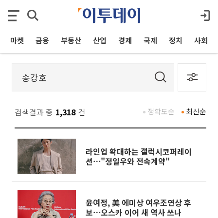
마켓
금융
부동산
산업
경제
국제
정치
사회
검색결과 총
1,318
건
정확도순
최신순
라인업 확대하는 갤럭시코퍼레이
션⋯"정일우와 전속계약"
윤여정, 美 에미상 여우조연상 후
보⋯오스카 이어 새 역사 쓰나