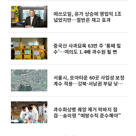
에쓰오일, 유가 상승에 영업익 1조
넘었지만…절반은 재고 효과
중국산 사과묘목 63만 주 ‘통째 밀
수’…여의도 1.4배 과수원 될 뻔
서울시, 모아타운 60곳 사업성 보정
계수 적용…강북·서남권 부담 낮춘
다
과수화상병 궤양 제거 막바지 점
검…송미령 “예방수칙 준수해야”