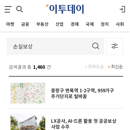
마켓
금융
부동산
산업
경제
국제
정치
사회
검색결과 총
1,460
건
정확도순
최신순
중랑구 면목역 1·2구역, 959가구
주거단지로 탈바꿈
LX공사, AI·드론 활용 첫 공공보상
사업 수주