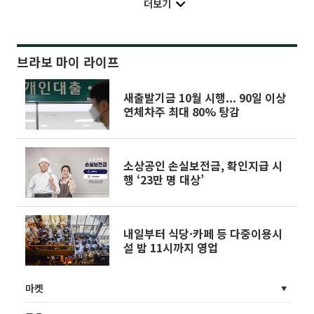
더보기
브라보 마이 라이프
새출발기금 10월 시행... 90일 이상
연체차주 최대 80% 탕감
소상공인 손실보전금, 확인지급 시
행 ‘23만 명 대상’
내일부터 식당·카페 등 다중이용시
설 밤 11시까지 영업
마켓