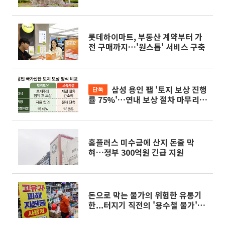
롯데하이마트, 부동산 계약부터 가
전 구매까지…'원스톱' 서비스 구축
삼성 용인 팹 '토지 보상 진행
단독
률 75%'…연내 보상 절차 마무리
전망 [K-반도체 투트랙]
홈플러스 미수금에 산지 돈줄 막
혀…정부 300억원 긴급 지원
돈으로 막는 물가의 위험한 유통기
한...터지기 직전의 '용수철 물가'
[물가 퍼펙트스톰이 온다]