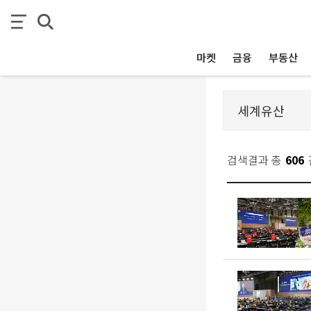
마켓
금융
부동산
검색결과 총
606