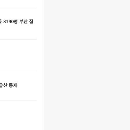
3140명 부산 집
계유산 등재