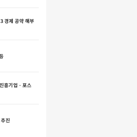
·3 경제 공약 해부
폭등
上…진흥기업ㆍ포스
 추진