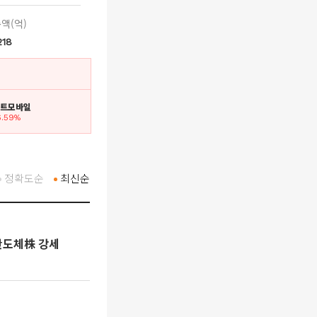
액(억)
218
인트모바일
6.59%
정확도순
최신순
[특징주] 미 반도체주 폭등 훈풍…DB하이텍·서울반도체 등 반도체株 강세