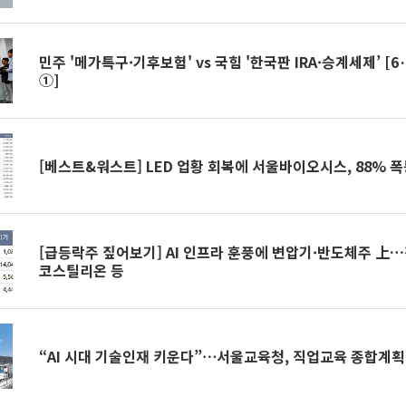
민주 '메가특구·기후보험' vs 국힘 '한국판 IRA·승계세제’ [6
①]
[베스트&워스트] LED 업황 회복에 서울바이오시스, 88% 
[급등락주 짚어보기] AI 인프라 훈풍에 변압기·반도체주 
코스틸리온 등
“AI 시대 기술인재 키운다”⋯서울교육청, 직업교육 종합계획