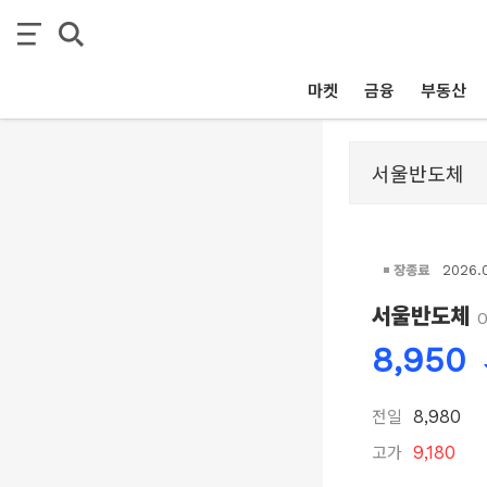
마켓
금융
부동산
장종료
2026.
서울반도체
8,950
전일
8,980
고가
9,180