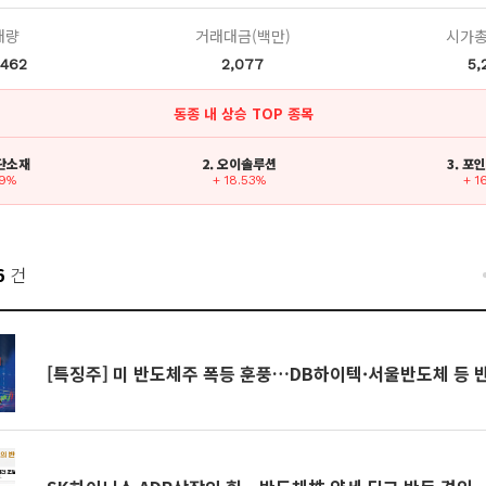
래량
거래대금(백만)
시가총
,462
2,077
5,
동종 내 상승 TOP 종목
첨단소재
2. 오이솔루션
3. 포
89%
+ 18.53%
+ 1
6
건