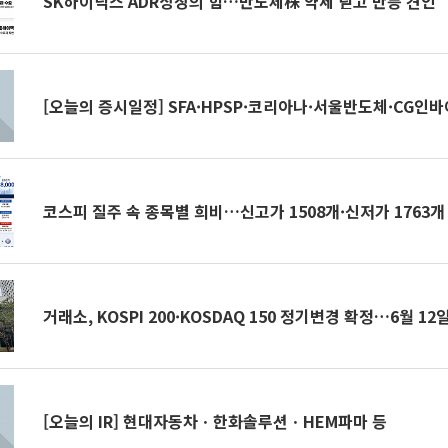
SK하이닉스 ADR상장의 힘…반도체株 약세 딛고 반등 견인
[오늘의 증시일정] SFA·HPSP·코리아나·서울반도체·CG인바
코스피 질주 속 종목별 희비…신고가 1508개·신저가 1763개
거래소, KOSPI 200·KOSDAQ 150 정기변경 확정…6월 12
[오늘의 IR] 현대자동차ㆍ한화솔루션ㆍHEM파마 등