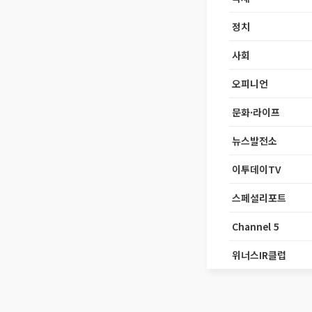
정치
사회
오피니언
문화·라이프
뉴스발전소
이투데이TV
스페셜리포트
Channel 5
위너스IR클럽