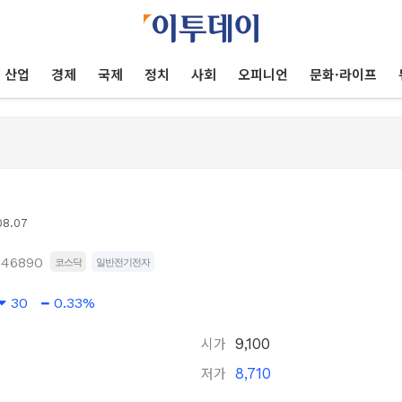
산업
경제
국제
정치
사회
오피니언
문화·라이프
08.07
046890
코스닥
일반전기전자
30
0.33%
시가
9,100
저가
8,710