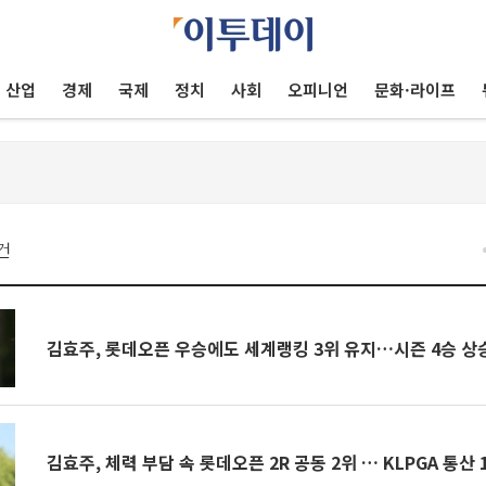
산업
경제
국제
정치
사회
오피니언
문화·라이프
건
김효주, 롯데오픈 우승에도 세계랭킹 3위 유지…시즌 4승 상
김효주, 체력 부담 속 롯데오픈 2R 공동 2위 … KLPGA 통산 