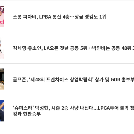
스롱 피아비, LPBA 통산 4승…상금 랭킹도 1위
김세영·유소연, LA오픈 첫날 공동 5위…박인비는 공동 48위
골프존, ‘제48회 프랜차이즈 창업박람회’ 참가 및 GDR 홍보
‘슈퍼스타’ 박성현, 시즌 2승 사냥 나선다...LPGA투어 볼빅 챔피언십...제시카-
캉과 한판승부