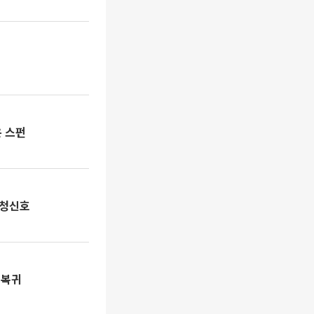
은 스펀
' 청신호
 복귀