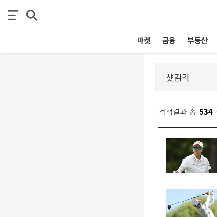
마켓
금융
부동산
검색결과 총
534