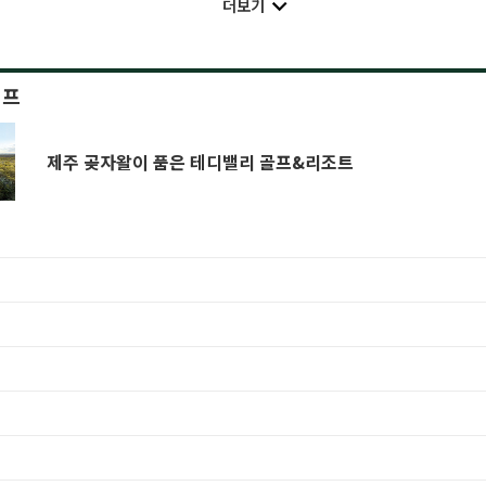
더보기
이프
제주 곶자왈이 품은 테디밸리 골프&리조트