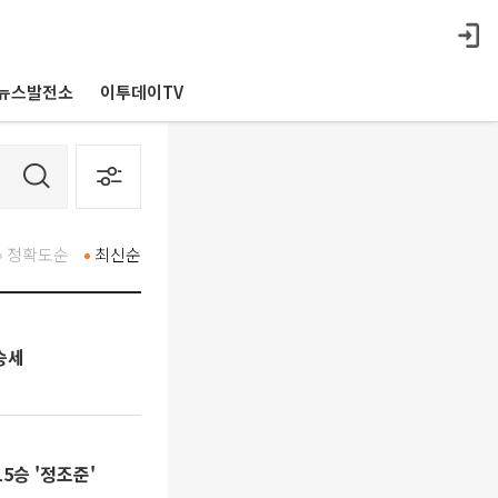
뉴스발전소
이투데이TV
정확도순
최신순
승세
15승 '정조준'