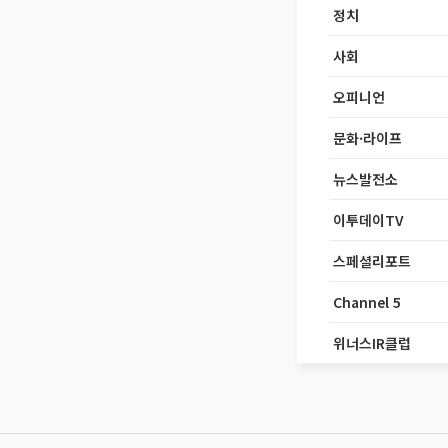
정치
사회
오피니언
문화·라이프
뉴스발전소
이투데이TV
스페셜리포트
Channel 5
위너스IR클럽