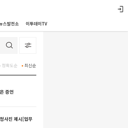
뉴스발전소
이투데이TV
정확도순
최신순
넘은 증언
 청사진 제시[업무