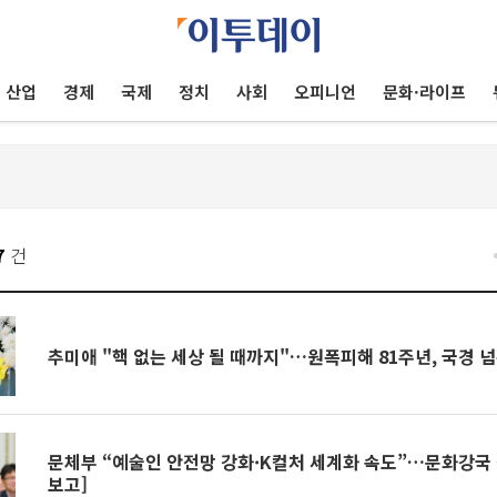
산업
경제
국제
정치
사회
오피니언
문화·라이프
7
건
추미애 "핵 없는 세상 될 때까지"…원폭피해 81주년, 국경 
문체부 “예술인 안전망 강화·K컬처 세계화 속도”…문화강국
보고]