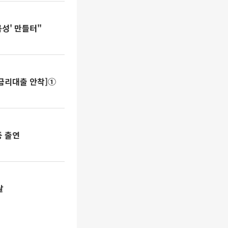
성' 만들터"
금리대출 안착]①
동 출연
달