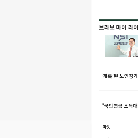
브라보 마이 라
‘계륵’된 노인장
"국민연금 소득대
마켓