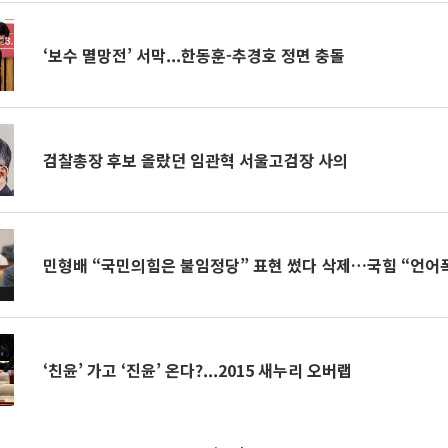
‘보수 멸망전’ 서막...한동훈-추경호 정면 충돌
검찰총장 후보 올랐던 임관혁 서울고검장 사의
민형배 “국민의힘은 불임정당” 표현 썼다 삭제…국힘 “언어
‘친윤’ 가고 ‘진윤’ 온다?...2015 새누리 오버랩