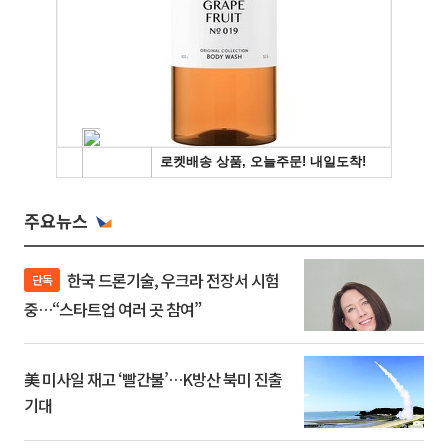
주요뉴스
한국 드론기술, 우크라 전장서 시험
단독
중…“스타트업 여러 곳 참여”
美 미사일 재고 ‘빨간불’…K방산 북미 진출
기대