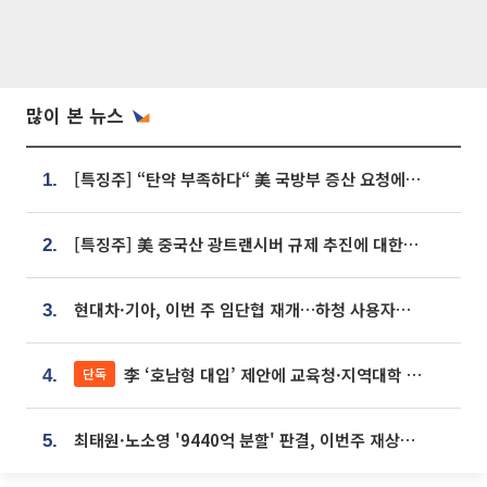
많이 본 뉴스
[특징주] “탄약 부족하다“ 美 국방부 증산 요청에⋯국내 방산주 급등세
1.
[특징주] 美 중국산 광트랜시버 규제 추진에 대한광통신 등 광통신株 강세
2.
현대차·기아, 이번 주 임단협 재개…하청 사용자성 재심도 ‘변수’
3.
李 ‘호남형 대입’ 제안에 교육청·지역대학 서·논술형 입시 연계 '착수'
단독
4.
최태원·노소영 '9440억 분할' 판결, 이번주 재상고 여부 주목
5.