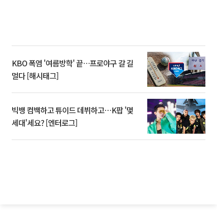
KBO 폭염 '여름방학' 끝…프로야구 갈 길
멀다 [해시태그]
빅뱅 컴백하고 튜이드 데뷔하고⋯K팝 '몇
세대'세요? [엔터로그]