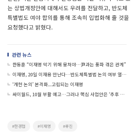
는 상법개정안에 대해서도 우려를 전달하고, 반도체
특별법도 여야 합의를 통해 조속히 입법화해 줄 것을
요청했다고 밝혔다.
관련 뉴스
한동훈 “이재명 막기 위해 뭉쳐야…尹과는 풍파 겪은 관계”
이재명, 20일 이재용 만난다…반도체특별법 논의 여부 열어둬
‘개헌 논의’ 본격화...고립되는 이재명
싸이월드, 10월 부활 예고…그러나 핵심 사업안은 ‘추후 공개’
#한경협
#이재명
#류진