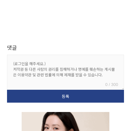
댓글
0 / 300