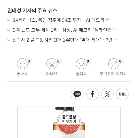
권태성 기자의 주요 뉴스
SK하이닉스, 용인·청주에 54조 투자…AI 메모리 생산기지 키운다
D램·낸드 모두 세계 1위…삼성, AI 메모리 '풀라인업'으로 승부
갤럭시 Z 폴드8, 사전판매 144만대 '역대 최대'…7년만에 갤노트10 기록 넘어
0
0
0
0
좋아요
화나요
슬퍼요
추가취재 원해요