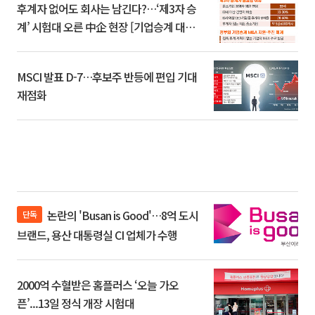
후계자 없어도 회사는 남긴다?…‘제3자 승
계’ 시험대 오른 中企 현장 [기업승계 대전
환]
MSCI 발표 D-7…후보주 반등에 편입 기대
재점화
논란의 'Busan is Good'…8억 도시
단독
브랜드, 용산 대통령실 CI 업체가 수행
2000억 수혈받은 홈플러스 ‘오늘 가오
픈’...13일 정식 개장 시험대