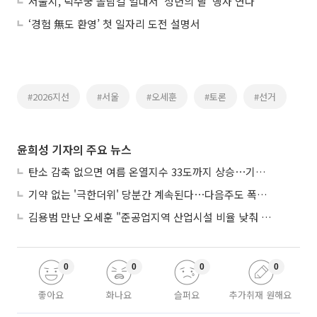
서울시, 덕수궁 돌담길 일대서 '성년의 날' 행사 연다
‘경험 無도 환영’ 첫 일자리 도전 설명서
#2026지선
#서울
#오세훈
#토론
#선거
윤희성 기자의 주요 뉴스
탄소 감축 없으면 여름 온열지수 33도까지 상승⋯기상청, 2100년 미래전망
기약 없는 '극한더위' 당분간 계속된다⋯다음주도 폭염·열대야 지속
김용범 만난 오세훈 "준공업지역 산업시설 비율 낮춰 공급 늘려야"
0
0
0
0
좋아요
화나요
슬퍼요
추가취재 원해요