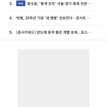
합수본, '통계 조작' 서울·경기·충북 선관위 등 추가 압수수색
속보
3.
빅뱅, 20주년 기념 '새 뱅봉' 선보인다⋯콘서트 앞두고 팝업 개최
4.
[증시키워드] 반도체 충격 뚫은 개별 호재...포스코퓨처엠·에코프로·한화솔루션 '눈길'
5.