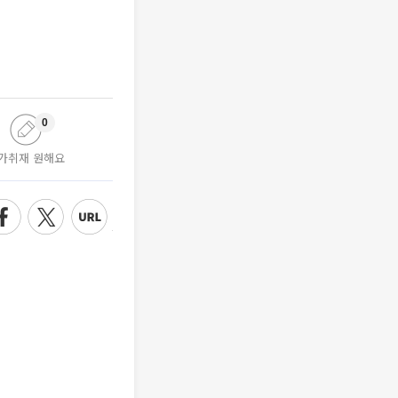
0
가취재 원해요