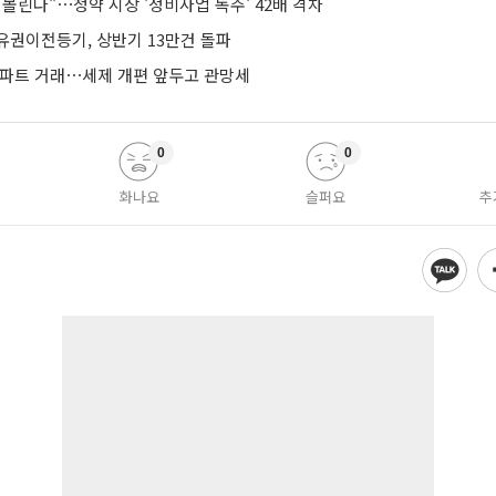
몰린다"⋯청약 시장 '정비사업 독주' 42배 격차
유권이전등기, 상반기 13만건 돌파
아파트 거래⋯세제 개편 앞두고 관망세
0
0
화나요
슬퍼요
추