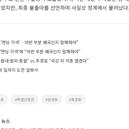
었지만, 최종 불출마를 선언하며 사실상 정계에서 물러났다
 '면담 각색'…어떤 부분 왜곡인지 말해줘야"
‘면담 각색’에 “어떤 부분 왜곡인지 말해줘야”
원내·원외 총괄” vs 추경호 “국감 뒤 의총 열겠다”
 첫 일자리 도전 설명서
경호
#특별감찰관
#권성동
#홍준표
 뉴스