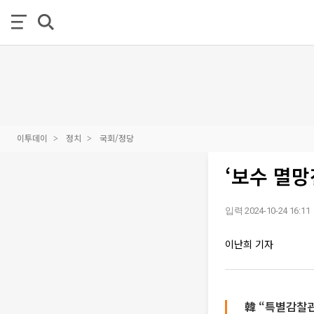
이투데이
정치
국회/정당
‘보수 멸망
입력 2024-10-24 16:11
이난희 기자
韓 “특별감찰관