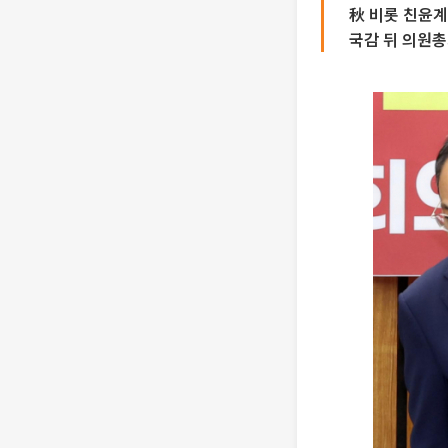
秋 비롯 친윤계
국감 뒤 의원