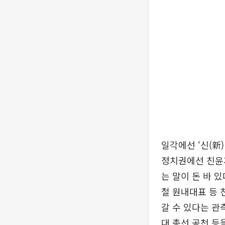
일각에선 ‘신(新
정치권에선 친윤계
는 말이 돈 바 
철 원내대표 등 
갈 수 있다는 관
대 총선 공천 등