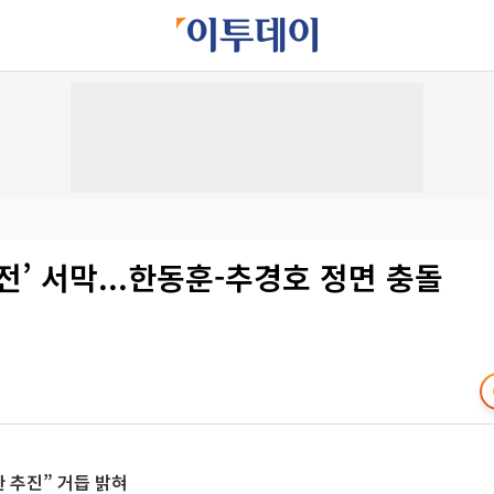
전’ 서막...한동훈-추경호 정면 충돌
 추진” 거듭 밝혀