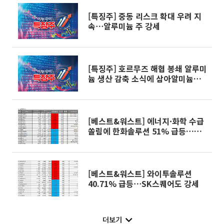
[특징주] 중동 리스크 확대 우려 지
속⋯알루미늄 주 강세
[특징주] 호르무즈 해협 봉쇄 알루미
늄 생산 감축 소식에 삼아알미늄ㆍ
남선알미늄 등 ↑
[베스트&워스트] 에너지·화학 수급
쏠림에 한화솔루션 51% 급등…풍
산은 '쇼크'에 급락
[베스트&워스트] 와이투솔루션
40.71% 급등⋯SK스퀘어도 강세
더보기