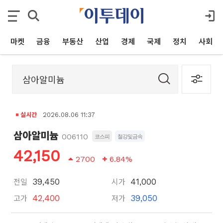
마켓
금융
부동산
산업
경제
국제
정치
사회
실시간
2026.08.06 11:37
삼아알미늄
006110
코스피
철강및금속
42,150
2700
6.84%
전일
시가
39,450
41,000
고가
저가
42,400
39,050