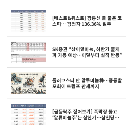
[베스트&워스트] 광통신 불 붙은 코
스피… 광전자 136.36% 질주
SK증권 “삼아알미늄, 하반기 풀캐
파 가동 예상⋯이달부터 실적 반등”
롤러코스터 탄 알루미늄株⋯중동발
포화에 트럼프 관세까지
[급등락주 짚어보기] 폭락장 뚫고
‘알류미늄주’는 상한가⋯삼천당제
약은 下