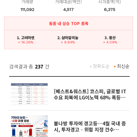
거래량
거래대금(백만)
시가총액(억)
111,092
4,517
6,375
동종 내 상승 TOP 종목
1. 고려아연
2. 삼아알미늄
3. 풍산
+ 16.26%
+ 6.84%
+ 4.09%
검색결과 총
237
건
정확도순
최신순
[베스트&워스트] 코스피, 글로벌 IT
수요 회복에 LG이노텍 68% 폭등·
리츠는 급락
불나방 투자에 경고등⋯4월 국내 증
시, 투자경고ㆍ위험 지정 건수
50%↑