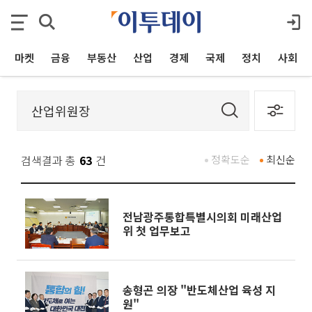
마켓
금융
부동산
산업
경제
국제
정치
사회
검색결과 총
63
건
정확도순
최신순
전남광주통합특별시의회 미래산업
위 첫 업무보고
송형곤 의장 "반도체산업 육성 지
원"