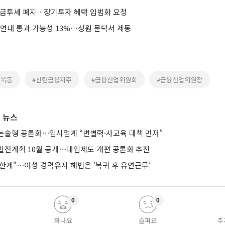
 금투세 폐지ㆍ장기투자 혜택 입법화 요청
 연내 통과 가능성 13%…상원 문턱서 제동
진옥동
#신한금융지주
#금융산업위원회
#금융산업위원장
 뉴스
논술형 공론화⋯입시업계 “변별력·사교육 대책 먼저”
발전계획 10월 공개⋯대입제도 개편 공론화 추진
한계"⋯여성 경력유지 해법은 '복귀 후 유연근무’
0
0
화나요
슬퍼요
추