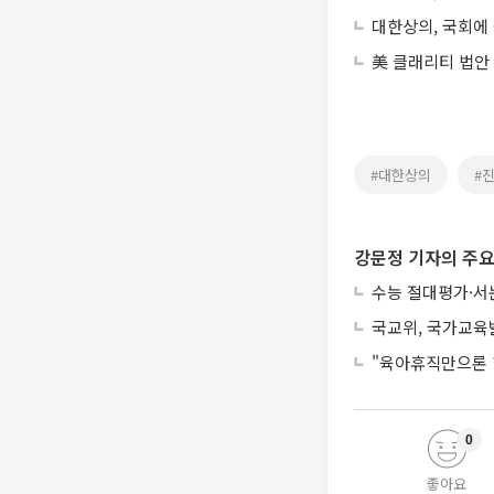
대한상의, 국회에
美 클래리티 법안
#대한상의
#
강문정 기자의 주요
수능 절대평가·서
국교위, 국가교육
"육아휴직만으론 
0
좋아요