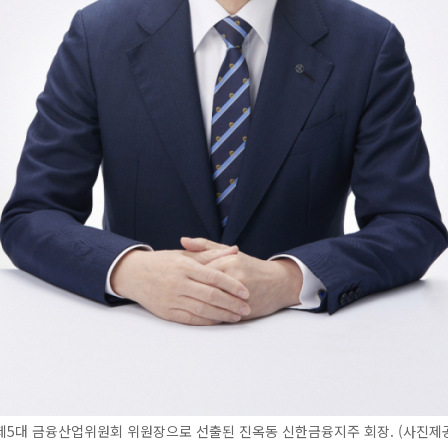
제5대 금융산업위원회 위원장으로 선출된 진옥동 신한금융지주 회장. (사진