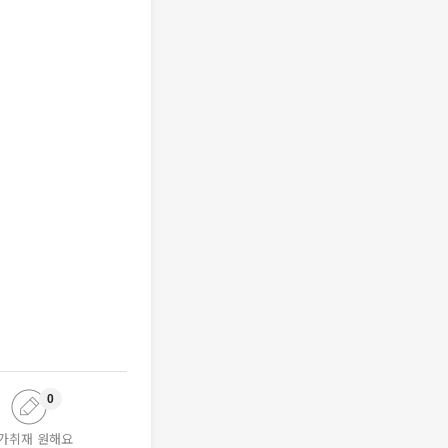
0
가취재 원해요