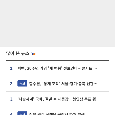
많이 본 뉴스
빅뱅, 20주년 기념 '새 뱅봉' 선보인다⋯콘서트 앞두고 팝업 개최
1.
합수본, '통계 조작' 서울·경기·충북 선관위 등 추가 압수수색
속보
2.
‘나솔사계’ 국화, 결별 후 재등장⋯첫인상 투표 휩쓸고 ‘인기녀’ 등극
3.
전북 완주 삼례읍 공장서 화재 발생
속보
4.