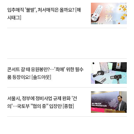
입추매직 '불발', 처서매직은 올까요? [해
시태그]
콘서트 갈 때 응원봉만?⋯'최애' 위한 필수
품 등장이오! [솔드아웃]
서울시, 정부에 정비사업 규제 완화 '건
의'⋯국토부 "협의 중" 입장만 [종합]