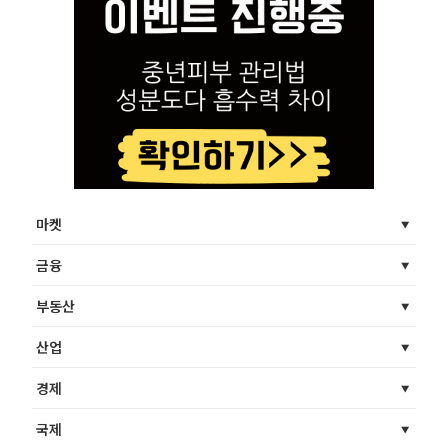
마켓
금융
부동산
산업
경제
국제