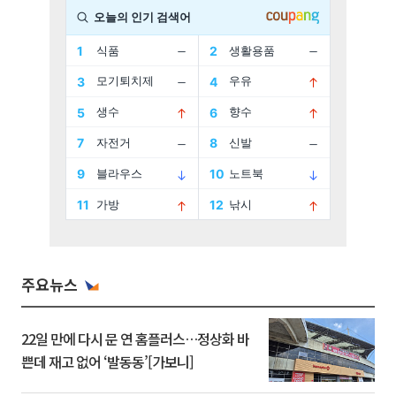
주요뉴스
22일 만에 다시 문 연 홈플러스…정상화 바
쁜데 재고 없어 ‘발동동’[가보니]