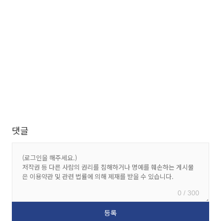
댓글
0 / 300