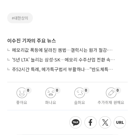
#대한상의
이수진 기자의 주요 뉴스
메모리값 폭등에 달라진 셈법…갤럭시는 원가 절감·아이폰은 서비스 확대
‘5년 LTA’ 늘리는 삼성·SK…메모리 수주산업 전환 속 다른 셈법
주52시간 특례, 메가특구법서 부활하나…“반도체특별법 담겨야”
0
0
0
0
좋아요
화나요
슬퍼요
추가취재 원해요