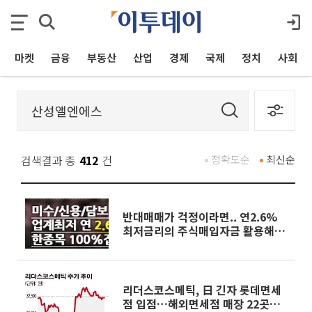
마켓
금융
부동산
산업
경제
국제
정치
사회
검색결과 총
412
건
정확도순
최신순
반대매매가 걱정이라면.. 연2.6%
최저금리의 주식매입자금 활용해보
자
리더스코스메틱, 日 긴자 롯데면세
점 입점…해외면세점 매장 22곳으