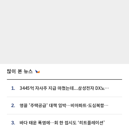
많이 본 뉴스
3445억 자사주 지급 마쳤는데...삼성전자 DX노조, 뒤늦은 '떼쓰기 집회'
1.
영끌 '주택공급' 대책 임박⋯비아파트·도심복합까지 총동원
2.
바다 태운 폭염에…회 한 접시도 ‘히트플레이션’
3.