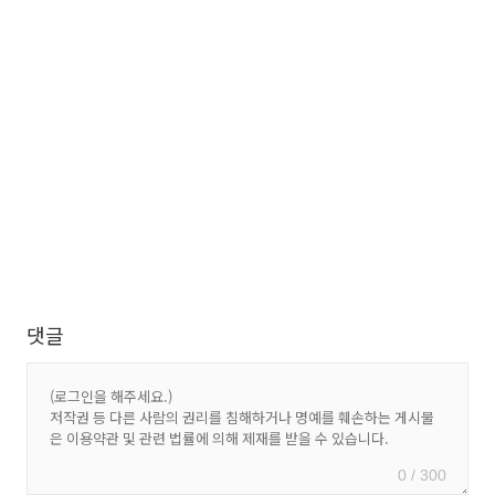
댓글
0 / 300