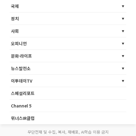
국제
정치
사회
오피니언
문화·라이프
뉴스발전소
이투데이TV
스페셜리포트
Channel 5
위너스IR클럽
무단전재 및 수집, 복사, 재배포, AI학습 이용 금지