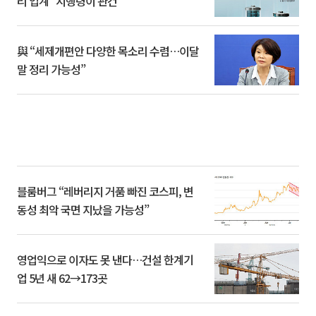
리 업계 “시행령이 관건”
與 “세제개편안 다양한 목소리 수렴…이달
말 정리 가능성”
블룸버그 “레버리지 거품 빠진 코스피, 변
동성 최악 국면 지났을 가능성”
영업익으로 이자도 못 낸다…건설 한계기
업 5년 새 62→173곳