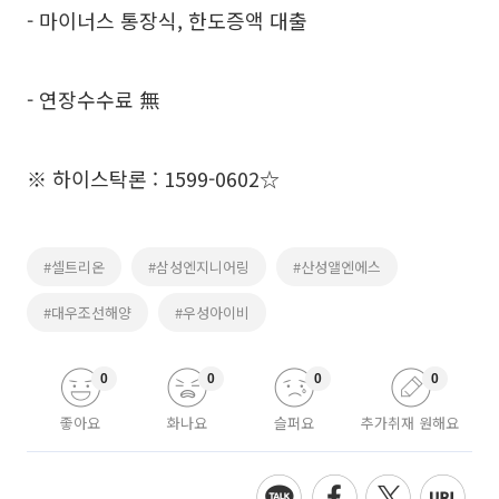
- 마이너스 통장식, 한도증액 대출
- 연장수수료 無
※ 하이스탁론 : 1599-0602☆
#셀트리온
#삼성엔지니어링
#산성앨엔에스
#대우조선해양
#우성아이비
0
0
0
0
좋아요
화나요
슬퍼요
추가취재 원해요