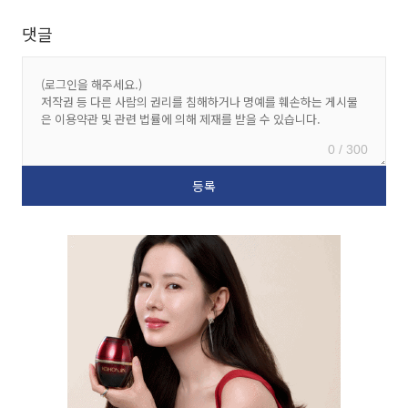
댓글
0 / 300