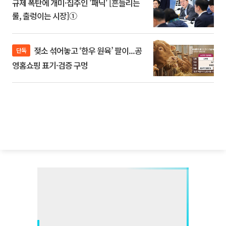
규제 폭탄에 개미·집주인 '패닉' [흔들리는
룰, 출렁이는 시장]①
젖소 섞어놓고 ‘한우 원육’ 팔이...공
단독
영홈쇼핑 표기·검증 구멍