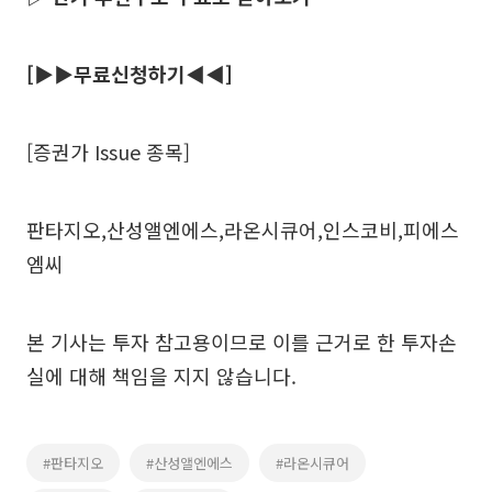
[▶▶무료신청하기◀◀]
[증권가 Issue 종목]
판타지오,산성앨엔에스,라온시큐어,인스코비,피에스
엠씨
본 기사는 투자 참고용이므로 이를 근거로 한 투자손
실에 대해 책임을 지지 않습니다.
#판타지오
#산성앨엔에스
#라온시큐어