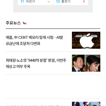
주요뉴스
애플, 中 CXMT 메모리 탑재 시험…AI발
공급난에 조달처 다변화
최태원·노소영 '9440억 분할' 판결, 이번주
재상고 여부 주목