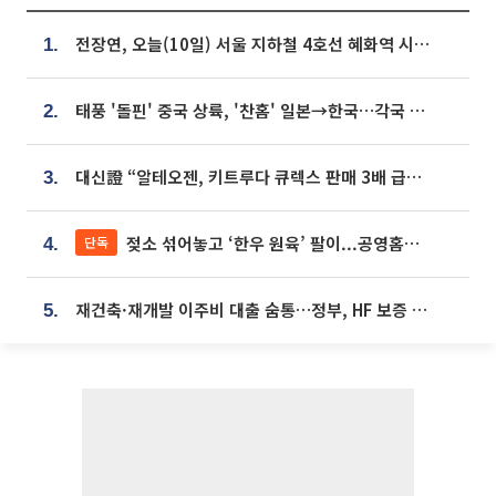
전장연, 오늘(10일) 서울 지하철 4호선 혜화역 시위…1호선 용산역 무정차
1.
태풍 '돌핀' 중국 상륙, '찬홈' 일본→한국…각국 기상청 예상 경로는?
2.
대신證 “알테오젠, 키트루다 큐렉스 판매 3배 급증…목표가 41만원 상향”
3.
젖소 섞어놓고 ‘한우 원육’ 팔이...공영홈쇼핑 표기·검증 구멍
단독
4.
재건축·재개발 이주비 대출 숨통…정부, HF 보증 신설 추진
5.